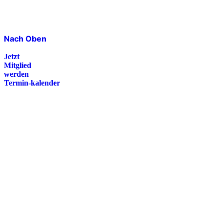
Nach Oben
Jetzt
Mitglied
werden
Termin-kalender
Presse
Magazin
Downloads
FAQ
Impressum
Datenschutz
International Police Association
IPA Deutsche Sektion e.V.