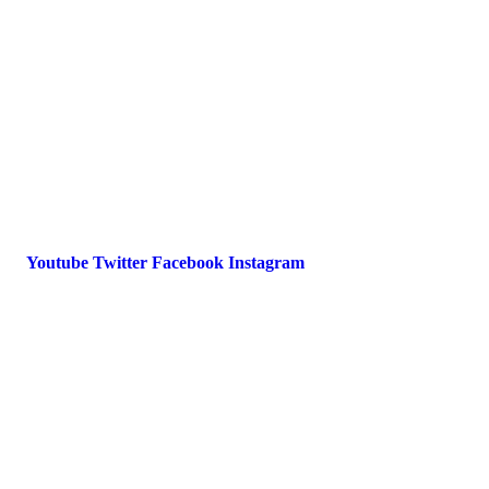
Impressum
Datenschutz
International Police Association
IPA Deutsche Sektion e.V.
Schulze-Delitzsch-Straße 4
66450 Bexbach / Germany
Telefon +49 6826 510 99-0
service@ipa-deutschland.de
Youtube
Twitter
Facebook
Instagram
© 2022 IPA Deutschland