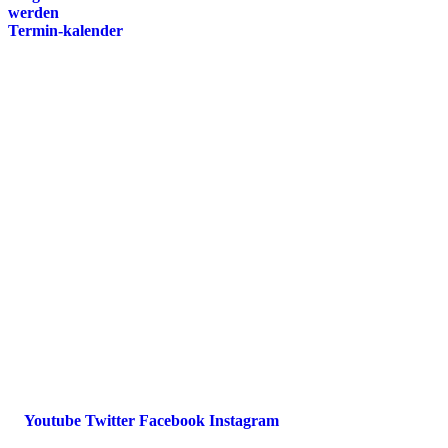
werden
Termin-kalender
Presse
Magazin
Downloads
FAQ
Impressum
Datenschutz
International Police Association
IPA Deutsche Sektion e.V.
Schulze-Delitzsch-Straße 4
66450 Bexbach / Germany
Telefon +49 6826 510 99-0
service@ipa-deutschland.de
Youtube
Twitter
Facebook
Instagram