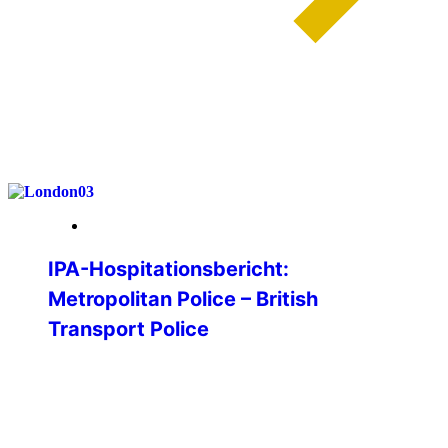
weiterlesen
26. Januar 2026
IPA-Hospitationsbericht:
Metropolitan Police – British
Transport Police
Im Rahmen meiner Bachelorarbeit an der
Hochschule für Polizei Baden-
Württemberg war ich auf der Suche nach
einer guten Forschungsfrage. Im Rahmen