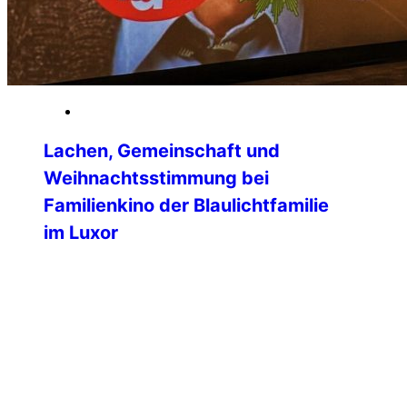
09. Januar 2026
Lachen, Gemeinschaft und
Weihnachtsstimmung bei
Familienkino der Blaulichtfamilie
im Luxor
Ein fröhlicher und rundum gelungener
Familien-Kinonachmittag fand am
vierten Advent im LUXOR Filmpalast
Bensheim statt. Die Veranstaltung, zu
der die International Police Association
(IPA) Bergstrasse-Odenwald gemeinsam
mit dem Bund Deutscher
Kriminalbeamter, der Deutschen