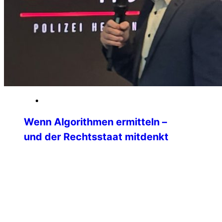
13. Januar 2026
Wenn Algorithmen ermitteln –
und der Rechtsstaat mitdenkt
Ein internationales Seminar zu Big Data
in der Polizeiarbeit am IBZ Schloss
Gimborn Wie verändern Big Data und
moderne Analyseplattformen die tägliche
Polizeiarbeit? Welche Chancen eröffnen
sie — und wo liegen ihre rechtlichen,
ethischen und gesellschaftlichen