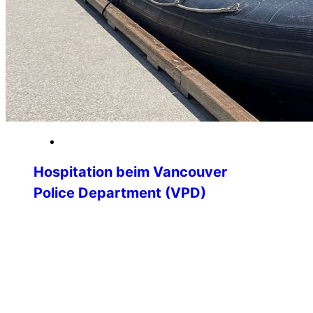
19. Januar 2026
Hospitation beim Vancouver
Police Department (VPD)
Hospitation beim Vancouver Police
Department – Einblicke in die
Polizeiarbeit an der kanadischen
Westküste Im Rahmen meines
Polizeistudiums erhielt ich die besondere
Möglichkeit, eine dreiwöchige
Hospitation bei einer ausländischen