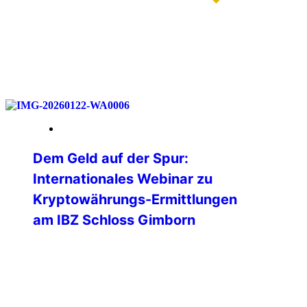
weiterlesen
23. Januar 2026
Dem Geld auf der Spur:
Internationales Webinar zu
Kryptowährungs-Ermittlungen
am IBZ Schloss Gimborn
💻 Was passiert eigentlich mit einer
Ransomware-Zahlung auf der
Blockchain?🌐 Wie verfolgen Ermittler
digitale Geldflüsse in Echtzeit?🕵️ Und wo