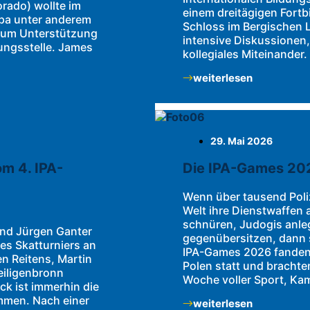
orado) wollte im
einem dreitägigen Fort
pa unter anderem
Schloss im Bergischen 
 um Unterstützung
intensive Diskussionen,
ungsstelle. James
kollegiales Miteinander
weiterlesen
29. Mai 2026
m 4. IPA-
Die IPA-Games 202
Wenn über tausend Poliz
Welt ihre Dienstwaffen
schnüren, Judogis anle
und Jürgen Ganter
gegenübersitzen, dann 
des Skatturniers an
IPA-Games 2026 fanden 
n Reitens, Martin
Polen statt und brachten
Heiligenbronn
Woche voller Sport, Ka
ck ist immerhin die
men. Nach einer
weiterlesen