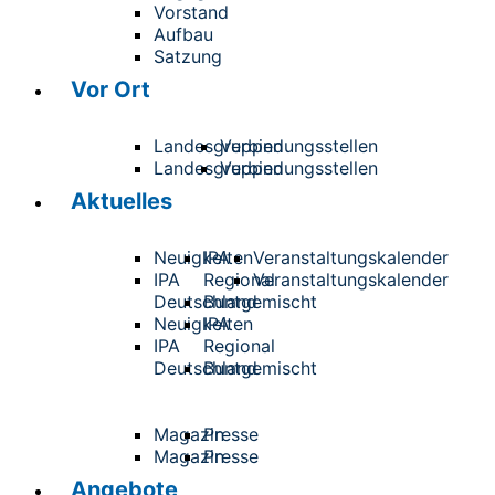
Vorstand
Aufbau
Satzung
Vor Ort
Landesgruppen
Verbindungsstellen
Landesgruppen
Verbindungsstellen
Aktuelles
Neuigkeiten
IPA
Veranstaltungskalender
IPA
Regional
Veranstaltungskalender
Deutschland
Buntgemischt
Neuigkeiten
IPA
IPA
Regional
Deutschland
Buntgemischt
Magazin
Presse
Magazin
Presse
Angebote