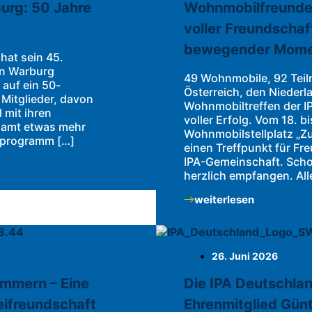
urg: 50 Jahre
Wohnmobilfreunde a
voller Freundscha
bewegender Mom
hat sein 45.
in Warburg
49 Wohnmobile, 92 Teil
 auf ein 50-
Österreich, den Nieder
Mitglieder, davon
Wohnmobiltreffen der I
 mit ihren
voller Erfolg. Vom 18. b
samt etwas mehr
Wohnmobilstellplatz „Zu
tprogramm […]
einen Treffpunkt für Fr
IPA-Gemeinschaft. Scho
herzlich empfangen. All
weiterlesen
26. Juni 2026
mmern – Eine
Die IPA Deutschlan
eifreundschaft
Ehrenmitglied Günt