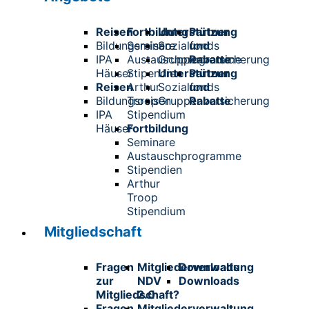
Reisen
Fortbildung
Unterstützung
Partner
Bildungsreisen
Seminare
Sozialfonds
und
IPA
Austauschprogramme
Gruppenversicherung
Rabatte
Häuser
Stipendien
Unterstützung
Partner
Reisen
Arthur
Sozialfonds
und
Bildungsreisen
Troop
Gruppenversicherung
Rabatte
IPA
Stipendium
Häuser
Fortbildung
Seminare
Austauschprogramme
Stipendien
Arthur
Troop
Stipendium
Mitgliedschaft
Fragen
Mitgliederverwaltung
Downloads
zur
NDV
Downloads
Mitgliedschaft?
2.0
Fragen
Mitgliederverwaltung