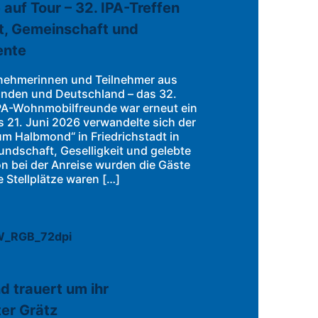
uf Tour – 32. IPA-Treffen
ft, Gemeinschaft und
ente
nehmerinnen und Teilnehmer aus
landen und Deutschland – das 32.
PA-Wohnmobilfreunde war erneut ein
is 21. Juni 2026 verwandelte sich der
m Halbmond“ in Friedrichstadt in
eundschaft, Geselligkeit und gelebte
n bei der Anreise wurden die Gäste
e Stellplätze waren […]
d trauert um ihr
er Grätz