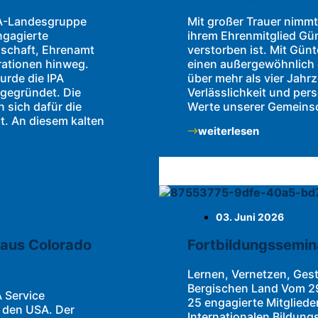
IPA-Landesgruppe
Mit großer Trauer nimm
gagierte
ihrem Ehrenmitglied Gün
dschaft, Ehrenamt
verstorben ist. Mit Günt
rationen hinweg.
einen außergewöhnlich 
urde die IPA
über mehr als vier Jahr
gegründet. Die
Verlässlichkeit und pers
 sich dafür die
Werte unserer Gemeinsch
. An diesem kalten
weiterlesen
03. Juni 2026
f aus Colorado
Fortbildungssemin
Lernen, Vernetzen, Gesta
Bergischen Land Vom 29
A Service
25 engagierte Mitgliede
 den USA. Der
Internationalen Bildun