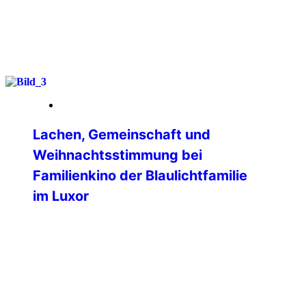
weiterlesen
09. Januar 2026
Lachen, Gemeinschaft und
Weihnachtsstimmung bei
Familienkino der Blaulichtfamilie
im Luxor
Ein fröhlicher und rundum gelungener
Familien-Kinonachmittag fand am
vierten Advent im LUXOR Filmpalast
Bensheim statt. Die Veranstaltung, zu
der die International Police Association
(IPA) Bergstrasse-Odenwald gemeinsam