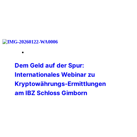
weiterlesen
23. Januar 2026
Dem Geld auf der Spur:
Internationales Webinar zu
Kryptowährungs-Ermittlungen
am IBZ Schloss Gimborn
💻 Was passiert eigentlich mit einer
Ransomware-Zahlung auf der
Blockchain?🌐 Wie verfolgen Ermittler
digitale Geldflüsse in Echtzeit?🕵️ Und wo
endet die vermeintliche Anonymität