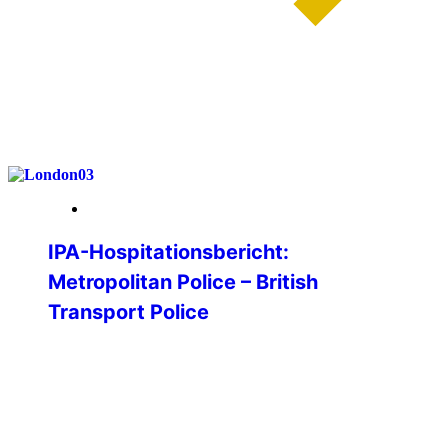
weiterlesen
26. Januar 2026
IPA-Hospitationsbericht:
Metropolitan Police – British
Transport Police
Im Rahmen meiner Bachelorarbeit an der
Hochschule für Polizei Baden-
Württemberg war ich auf der Suche nach
einer guten Forschungsfrage. Im Rahmen
eines Vorstellungsprogramms der IPA an