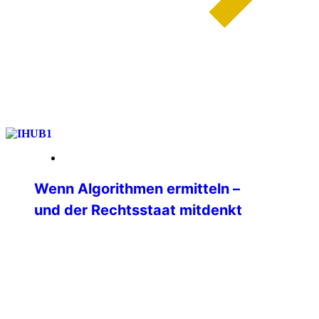
weiterlesen
13. Januar 2026
Wenn Algorithmen ermitteln –
und der Rechtsstaat mitdenkt
Ein internationales Seminar zu Big Data
in der Polizeiarbeit am IBZ Schloss
Gimborn Wie verändern Big Data und
moderne Analyseplattformen die tägliche
Polizeiarbeit? Welche Chancen eröffnen
sie — und wo liegen ihre rechtlichen,