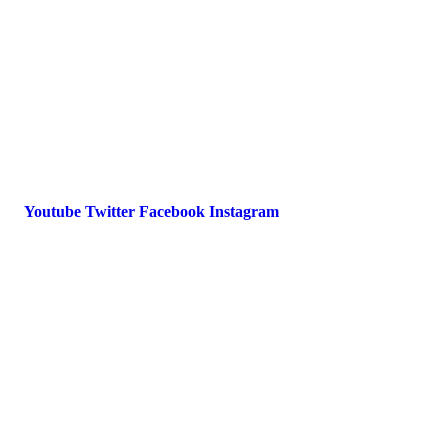
Datenschutz
International Police Association
IPA Deutsche Sektion e.V.
Schulze-Delitzsch-Straße 4
66450 Bexbach / Germany
Telefon +49 6826 510 99-0
service@ipa-deutschland.de
Youtube
Twitter
Facebook
Instagram
© 2022 IPA Deutschland