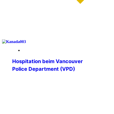
weiterlesen
19. Januar 2026
Hospitation beim Vancouver
Police Department (VPD)
Hospitation beim Vancouver Police
Department – Einblicke in die
Polizeiarbeit an der kanadischen
Westküste Im Rahmen meines
Polizeistudiums erhielt ich die besondere
Möglichkeit, eine dreiwöchige
Hospitation bei einer ausländischen