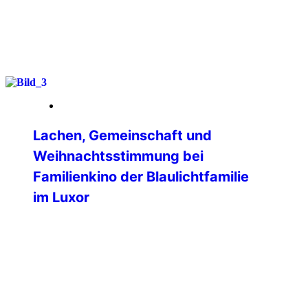
weiterlesen
09. Januar 2026
Lachen, Gemeinschaft und
Weihnachtsstimmung bei
Familienkino der Blaulichtfamilie
im Luxor
Ein fröhlicher und rundum gelungener
Familien-Kinonachmittag fand am
vierten Advent im LUXOR Filmpalast
Bensheim statt. Die Veranstaltung, zu
der die International Police Association
(IPA) Bergstrasse-Odenwald gemeinsam