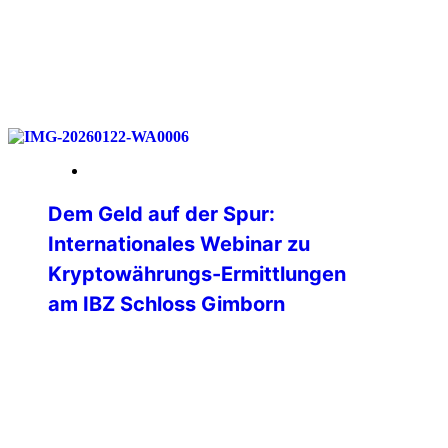
weiterlesen
23. Januar 2026
Dem Geld auf der Spur:
Internationales Webinar zu
Kryptowährungs-Ermittlungen
am IBZ Schloss Gimborn
💻 Was passiert eigentlich mit einer
Ransomware-Zahlung auf der
Blockchain?🌐 Wie verfolgen Ermittler
digitale Geldflüsse in Echtzeit?🕵️ Und wo
endet die vermeintliche Anonymität