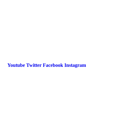
Datenschutz
International Police Association
IPA Deutsche Sektion e.V.
Schulze-Delitzsch-Straße 4
66450 Bexbach / Germany
Telefon +49 6826 510 99-0
service@ipa-deutschland.de
Youtube
Twitter
Facebook
Instagram
© 2022 IPA Deutschland