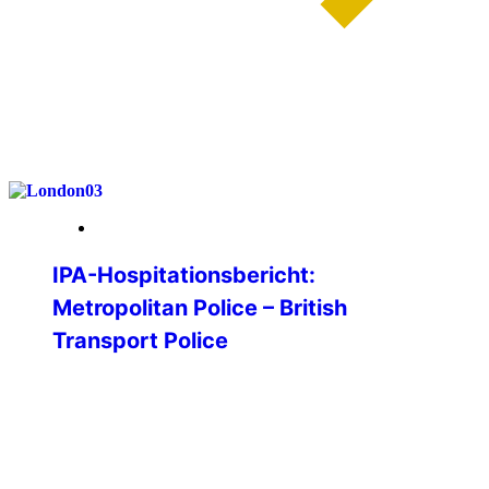
weiterlesen
26. Januar 2026
IPA-Hospitationsbericht:
Metropolitan Police – British
Transport Police
Im Rahmen meiner Bachelorarbeit an der
Hochschule für Polizei Baden-
Württemberg war ich auf der Suche nach
einer guten Forschungsfrage. Im Rahmen
eines Vorstellungsprogramms der IPA an