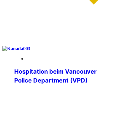
weiterlesen
19. Januar 2026
Hospitation beim Vancouver
Police Department (VPD)
Hospitation beim Vancouver Police
Department – Einblicke in die
Polizeiarbeit an der kanadischen
Westküste Im Rahmen meines
Polizeistudiums erhielt ich die besondere
Möglichkeit, eine dreiwöchige
Hospitation bei einer ausländischen