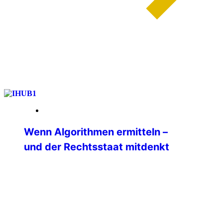
weiterlesen
13. Januar 2026
Wenn Algorithmen ermitteln –
und der Rechtsstaat mitdenkt
Ein internationales Seminar zu Big Data
in der Polizeiarbeit am IBZ Schloss
Gimborn Wie verändern Big Data und
moderne Analyseplattformen die tägliche
Polizeiarbeit? Welche Chancen eröffnen
sie — und wo liegen ihre rechtlichen,