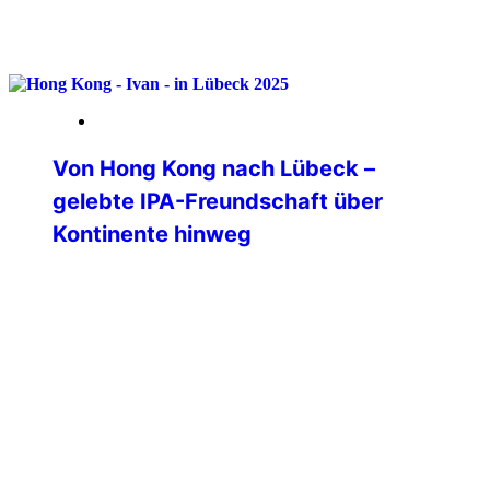
weiterlesen
09. Februar 2026
Von Hong Kong nach Lübeck –
gelebte IPA-Freundschaft über
Kontinente hinweg
Eine IPA Hong Kong Delegation war Ende
November 2025 auf Besuch in
Deutschland. Allerdings war deren Ziel
die Bundespolizeiakademie in Lübeck. Im
Übrigen für alle Interessierten an einer
polizeilichen Auslandsverwendung – die
BPolAk ist eine von drei deutschen
Standorten, die polizeiliche
Auslandsverwender für eine
Auslandsmission oder Einsatz (hier