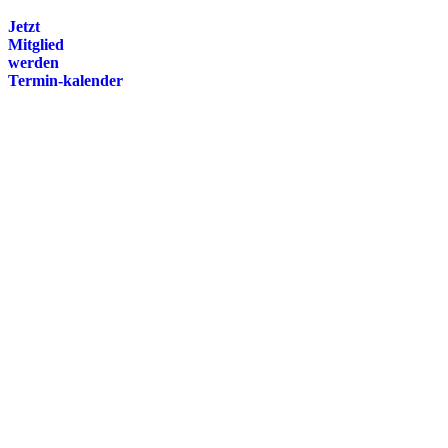
Jetzt
Mitglied
werden
Termin-kalender
Presse
Magazin
Downloads
FAQ
Impressum
Datenschutz
International Police Association
IPA Deutsche Sektion e.V.
Schulze-Delitzsch-Straße 4
66450 Bexbach / Germany
Telefon +49 6826 510 99-0
service@ipa-deutschland.de