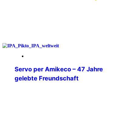
weiterlesen
20. Februar 2026
Servo per Amikeco – 47 Jahre
gelebte Freundschaft
47 Jahre Mitglied der IPA.5 Jahre
Verbindungsstellensekretär.18 Jahre
Verbindungsstellenleiter.8 Jahre
Beisitzer in der Mitgliederbetreuung.
Wenn ich heute auf diese Zeit
zurückblicke, dann sehe ich nicht Ämter
oder Funktionen.Ich sehe Begegnungen.
Gespräche. Freundschaften.