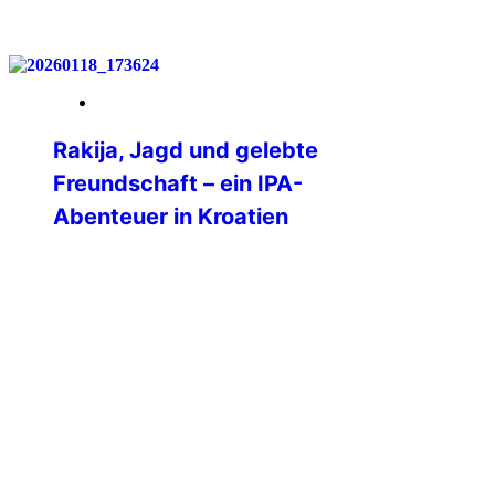
weiterlesen
07. Februar 2026
Rakija, Jagd und gelebte
Freundschaft – ein IPA-
Abenteuer in Kroatien
Als ich gesehen habe, dass die IPA
Brodsko-Posavska aus Kroatien eine
„winter group hunt“ durchführt, war mein
Interesse geweckt. Mein Mann ist
leidenschaftlicher Jäger und
Weihnachten stand bevor, das bot sich
als Geschenk ja geradezu an. Das
Angebot klang außerdem fast zu gut, um
wahr zu sein.2 Nächte, Vollverpflegung
und zwei Jagden für 120€. Also […]