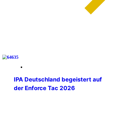
weiterlesen
27. Februar 2026
IPA Deutschland begeistert auf
der Enforce Tac 2026
Mit spürbarer Begeisterung hat sich die
IPA Deutschland auf der Enforce Tac
2026 in Nürnberg präsentiert. Vom
ersten Messetag an entwickelte sich der
IPA-Stand zu einem lebendigen