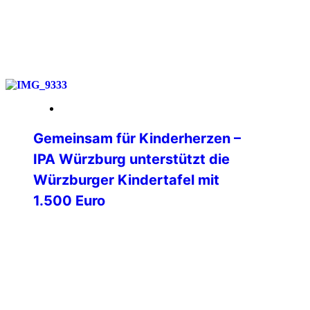
weiterlesen
14. Februar 2026
Gemeinsam für Kinderherzen –
IPA Würzburg unterstützt die
Würzburger Kindertafel mit
1.500 Euro
Am Freitag, dem 06.02.2026, 14:00 Uhr,
hat die International Police Association
(IPA) Verbindungsstelle Würzburg e .V.,
der Würzburger Kindertafel e.V. einen
symbolischen Scheck (eine Überweisung
des Betrags ist bereits erfolgt) in Höhe