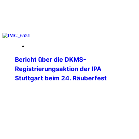
weiterlesen
12. Februar 2026
Bericht über die DKMS-
Registrierungsaktion der IPA
Stuttgart beim 24. Räuberfest
Unter dem Motto „Fiesta de los
Bandoleros“ richteten die Kollegen des D
21 am 6. Februar 2026 wieder das
nunmehr 24. Räuberfest im Casino des
Polizeipräsidiums Stuttgart aus. Neben
kulinarischen Leckereien war wieder eine
Schneebar im Freien und eine
Cocktailbar im Casino aufgebaut. Für