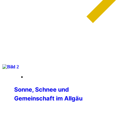
weiterlesen
13. März 2026
Sonne, Schnee und
Gemeinschaft im Allgäu
Vom 26.02. bis 01.03. unternahm die IPA-
Verbindungsstelle Main-Tauber eine
Winterausfahrt ins IPA-Haus Allgäu-
Kempten. Hieran nahmen 11 Personen