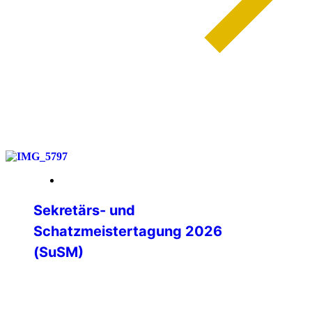
weiterlesen
14. März 2026
Sekretärs- und
Schatzmeistertagung 2026
(SuSM)
Die jährliche Zusammenkunft der
Sekretärinnen / Sekretär und
Schatzmeisterinnen / Schatzmeister der