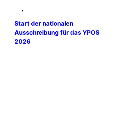
06. Februar 2026
Start der nationalen
Ausschreibung für das YPOS
2026
Mit dem Start der nationalen
Ausschreibung beginnt eine besonders
spannende Phase auf dem Weg zum
Young Police Officers’ Seminar (YPOS)
2026. Die IPA Deutschland lädt ihre
Landesgruppen herzlich ein, engagierte
und motivierte junge Kolleginnen und
Kollegen für dieses international
renommierte Seminar zu nominieren.
YPOS steht seit vielen Jahren für
internationale Begegnung, fachlichen
Austausch und persönliche […]