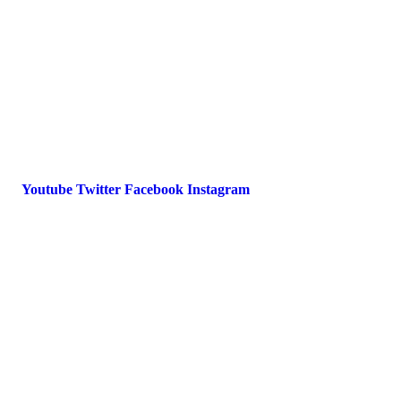
Datenschutz
International Police Association
IPA Deutsche Sektion e.V.
Schulze-Delitzsch-Straße 4
66450 Bexbach / Germany
Telefon +49 6826 510 99-0
service@ipa-deutschland.de
Youtube
Twitter
Facebook
Instagram
© 2022 IPA Deutschland