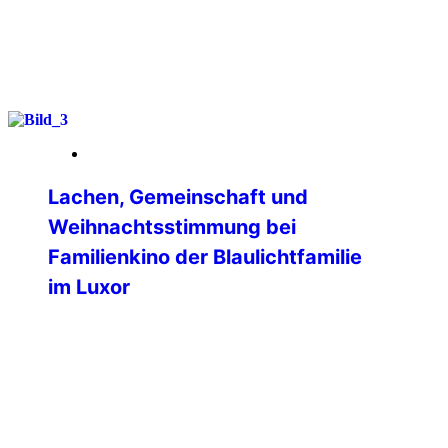
weiterlesen
09. Januar 2026
Lachen, Gemeinschaft und
Weihnachtsstimmung bei
Familienkino der Blaulichtfamilie
im Luxor
Ein fröhlicher und rundum gelungener
Familien-Kinonachmittag fand am
vierten Advent im LUXOR Filmpalast
Bensheim statt. Die Veranstaltung, zu
der die International Police Association
(IPA) Bergstrasse-Odenwald gemeinsam