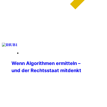
weiterlesen
13. Januar 2026
Wenn Algorithmen ermitteln –
und der Rechtsstaat mitdenkt
Ein internationales Seminar zu Big Data
in der Polizeiarbeit am IBZ Schloss
Gimborn Wie verändern Big Data und
moderne Analyseplattformen die tägliche
Polizeiarbeit? Welche Chancen eröffnen
sie — und wo liegen ihre rechtlichen,