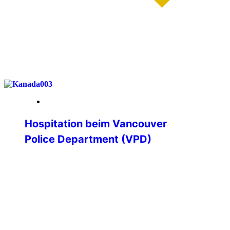
weiterlesen
19. Januar 2026
Hospitation beim Vancouver
Police Department (VPD)
Hospitation beim Vancouver Police
Department – Einblicke in die
Polizeiarbeit an der kanadischen
Westküste Im Rahmen meines
Polizeistudiums erhielt ich die besondere
Möglichkeit, eine dreiwöchige
Hospitation bei einer ausländischen