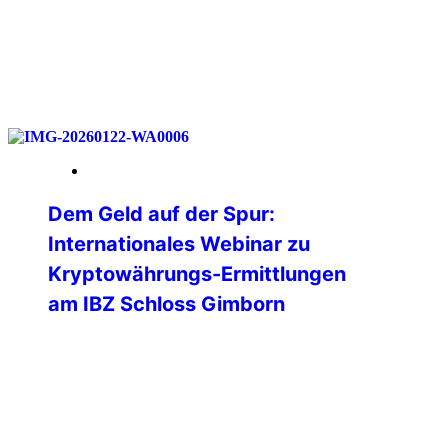
weiterlesen
23. Januar 2026
Dem Geld auf der Spur:
Internationales Webinar zu
Kryptowährungs-Ermittlungen
am IBZ Schloss Gimborn
💻 Was passiert eigentlich mit einer
Ransomware-Zahlung auf der
Blockchain?🌐 Wie verfolgen Ermittler
digitale Geldflüsse in Echtzeit?🕵️ Und wo
endet die vermeintliche Anonymität