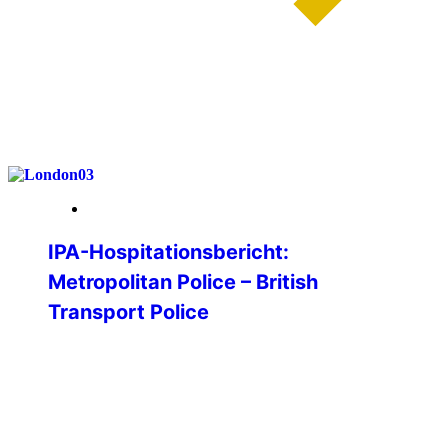
weiterlesen
26. Januar 2026
IPA-Hospitationsbericht:
Metropolitan Police – British
Transport Police
Im Rahmen meiner Bachelorarbeit an der
Hochschule für Polizei Baden-
Württemberg war ich auf der Suche nach
einer guten Forschungsfrage. Im Rahmen
eines Vorstellungsprogramms der IPA an