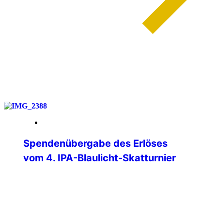
weiterlesen
01. Juni 2026
Spendenübergabe des Erlöses
vom 4. IPA-Blaulicht-Skatturnier
Am Donnerstag, 28.05.2026, konnten
Verbindungsstellenleiter Matthias Albert
und Jürgen Ganter (Turnierleiter des
Skatturniers) den Erlös des Skatturniers