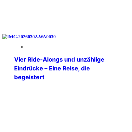
weiterlesen
18. Mai 2026
Vier Ride-Alongs und unzählige
Eindrücke – Eine Reise, die
begeistert
Nach langer Überlegung habe ich mich
im Dezember 2025 dazu entschlossen,
mir einen lang gehegten Traum zu
erfüllen und in die USA zu reisen. Ganz
oben auf meiner Liste der Bundesstaat
Texas. Nach vielem Hin- und
Herüberlegen stand dann irgendwann
die Route von Dallas über Oklahoma City,