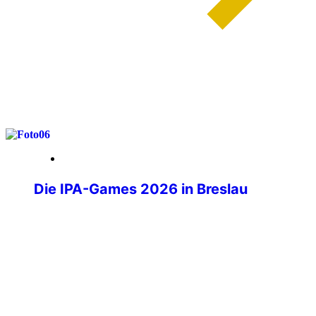
weiterlesen
29. Mai 2026
Die IPA-Games 2026 in Breslau
Wenn über tausend Polizistinnen und
Polizisten aus aller Welt ihre
Dienstwaffen ablegen und stattdessen
Laufschuhe schnüren, Judogis anlegen
oder sich am Schachbrett
gegenübersitzen, dann sind die IPA-
Games im Gange. Die IPA-Games 2026