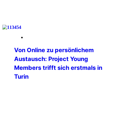
weiterlesen
26. Mai 2026
Von Online zu persönlichem
Austausch: Project Young
Members trifft sich erstmals in
Turin
Am vergangenen Wochenende fand in
Turin (Italien) das erste physische
Treffen des Projektes Young Members
der Professional Commission der
International Police Association statt.
Bislang erfolgte die gesamte
Zusammenarbeit ausschließlich digital
und online – umso bedeutender war