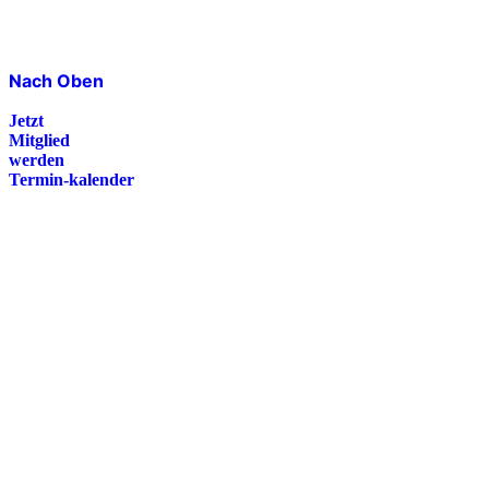
Nach Oben
Jetzt
Mitglied
werden
Termin-kalender
Presse
Magazin
Downloads
FAQ
Impressum
Datenschutz
International Police Association
IPA Deutsche Sektion e.V.