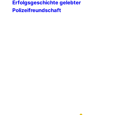
Erfolgsgeschichte gelebter
Polizeifreundschaft
Mit einem feierlichen Festakt blickte die
IPA-Landesgruppe Mecklenburg-
Vorpommern auf 35 Jahre engagierte
Vereinsarbeit zurück – geprägt von
Freundschaft, Ehrenamt und einem
starken Miteinander über Generationen
hinweg. Unsere Ehrengäste Am 09.
Februar 1991 wurde die IPA
Landesgruppe Mecklenburg-
Vorpommern gegründet. Die ersten IPA-
Freunde unseres Landes hatten sich
dafür die altwürdige Hansestadt Wismar
ausgesucht. An diesem kalten […]