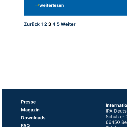
weiterlesen
Zurück
1
2
3
4
5
Weiter
Presse
Internati
Magazin
IPA Deuts
Schulze-D
Downloads
66450 Be
FAQ