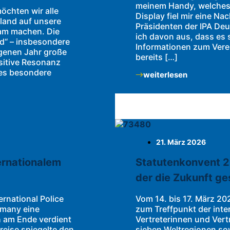
meinem Handy, welches 
chten wir alle
Display fiel mir eine Na
land auf unsere
Präsidenten der IPA Deu
am machen. Die
ich davon aus, dass es 
nd“ – insbesondere
Informationen zum Ver
ngenen Jahr große
bereits […]
sitive Resonanz
ses besondere
weiterlesen
21. März 2026
ernationalem
Statutenkonvent 2
der die Zukunft ge
ernational Police
Vom 14. bis 17. März 2
rmany eine
zum Treffpunkt der inter
h am Ende verdient
Vertreterinnen und Vert
nreise spiegelte den
sieben Weltregionen sow