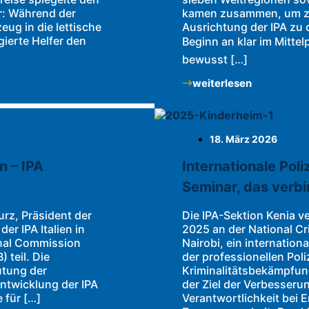
r: Während der
kamen zusammen, um ze
ug in die lettische
Ausrichtung der IPA zu 
ierte Helfer den
Beginn an klar im Mitte
bewusst […]
weiterlesen
18. März 2026
n – IPA
Internationale Poliz
Seminar, das verb
rz, Präsident der
Die IPA-Sektion Kenia v
r IPA Italien in
2025 an der National Cr
onal Commission
Nairobi, ein internatio
 teil. Die
der professionellen Poli
utung der
Kriminalitätsbekämpfung
entwicklung der IPA
der Ziel der Verbesserun
 für […]
Verantwortlichkeit bei 