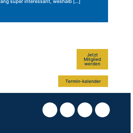
ang super interessant, weshalb […]
Jetzt
Mitglied
werden
Termin-kalender