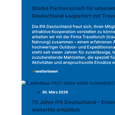
Starke Partnerschaft für unterwe
Deutschland kooperiert mit Trav
Die IPA Deutschland freut sich, ihren Mitg
attraktive Kooperation vorstellen zu könn
arbeiten wir mit der Firma Travellunch (tr
Nahrung) zusammen – einem erfahrenen A
hochwertiger Outdoor- und Expeditionsna
steht seit vielen Jahren für zuverlässige, 
zuzubereitende Mahlzeiten, die speziell fü
Aktivitäten und anspruchsvolle Einsätze e
weiterlesen
30. März 2026
70 Jahre IPA Deutschland – Erin
weiterhin erhältlich