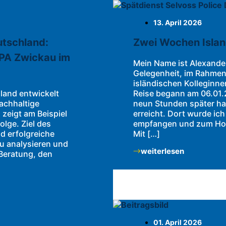
13. April 2026
tschland:
Zwei Wochen Island
IPA Zwickau im
Mein Name ist Alexander
Gelegenheit, im Rahme
isländischen Kolleginn
land entwickelt
Reise begann am 06.01
nachhaltige
neun Stunden später hab
zeigt am Beispiel
erreicht. Dort wurde ich
olge. Ziel des
empfangen und zum Hot
d erfolgreiche
Mit […]
u analysieren und
weiterlesen
 Beratung, den
01. April 2026