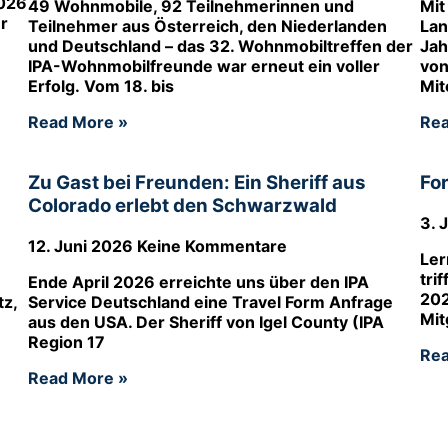
2026
49 Wohnmobile, 92 Teilnehmerinnen und
Mit
r
Teilnehmer aus Österreich, den Niederlanden
Lan
und Deutschland – das 32. Wohnmobiltreffen der
Jah
IPA-Wohnmobilfreunde war erneut ein voller
von
Erfolg. Vom 18. bis
Mit
Read More »
Rea
Zu Gast bei Freunden: Ein Sheriff aus
Fo
Colorado erlebt den Schwarzwald
3. 
12. Juni 2026
Keine Kommentare
Ler
tri
Ende April 2026 erreichte uns über den IPA
202
tz,
Service Deutschland eine Travel Form Anfrage
Mit
aus den USA. Der Sheriff von Igel County (IPA
Region 17
Rea
Read More »