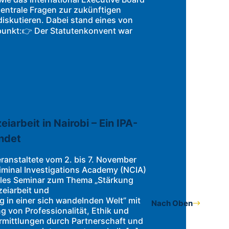
ntrale Fragen zur zukünftigen
diskutieren. Dabei stand eines von
lpunkt:👉 Der Statutenkonvent war
eiarbeit in Nairobi – Ein IPA-
indet
eranstaltete vom 2. bis 7. November
iminal Investigations Academy (NCIA)
nales Seminar zum Thema „Stärkung
zeiarbeit und
 in einer sich wandelnden Welt” mit
Nach Oben
g von Professionalität, Ethik und
Ermittlungen durch Partnerschaft und