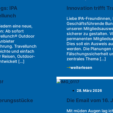
gs: IPA
Innovation trifft Tr
ellunch
Liebe IPA-Freundinnen, l
Geschäftsführende Bun
liedern eine neue,
unseren Mitgliedsauswe
en: Ab sofort
sicherer zu gestalten. V
avellunch® Outdoor
permanenten Mitgliedsa
nbieter
Dies soll ein Ausweis a
hrung. Travellunch
werden. Die Planungen s
leichte und einfach
Fälschungssicherheit un
r Reisen, Outdoor-
zentrales Thema […]
ntwickelt […]
weiterlesen
28. März 2026
nerungsstücke
Die Email vom 16.
Mit müden Augen lag ich