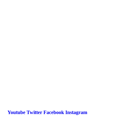
Presse
Magazin
Downloads
FAQ
Impressum
Datenschutz
International Police Association
IPA Deutsche Sektion e.V.
Schulze-Delitzsch-Straße 4
66450 Bexbach / Germany
Telefon +49 6826 510 99-0
service@ipa-deutschland.de
Youtube
Twitter
Facebook
Instagram
© 2022 IPA Deutschland