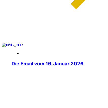
weiterlesen
28. März 2026
Die Email vom 16. Januar 2026
Mit müden Augen lag ich morgens im
Bett und griff ganz zu meinem Handy,
welches aufleuchtete. Beim Blick auf das
Display fiel mir eine Nachricht von
Philipp Kurz, dem Präsidenten der IPA
Deutschland auf. Im ersten Moment ging
ich davon aus, dass es sich um eine der