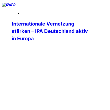
19. März 2026
Internationale Vernetzung
stärken – IPA Deutschland aktiv
in Europa
Vom 06. bis 09. März 2026 nahm Philipp
Kurz, Präsident der IPA Deutschland, am
Nationalen Kongress der IPA Italien in
Padua sowie an der Sitzung der
Professional Commission (PC) des
International Executive Board (IEB) teil.
Die Teilnahme unterstreicht die zentrale
Bedeutung der internationalen
Vernetzung für die Weiterentwicklung
der IPA Deutschland und die konkreten
Mehrwerte für […]