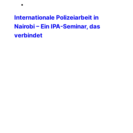
18. März 2026
Internationale Polizeiarbeit in
Nairobi – Ein IPA-Seminar, das
verbindet
Die IPA-Sektion Kenia veranstaltete vom
2. bis 7. November 2025 an der National
Criminal Investigations Academy (NCIA)
Nairobi, ein internationales Seminar zum
Thema „Stärkung der professionellen
Polizeiarbeit und
Kriminalitätsbekämpfung in einer sich
wandelnden Welt” mit der Ziel der
Verbesserung von Professionalität, Ethik
und Verantwortlichkeit bei Ermittlungen
durch Partnerschaft und
Zusammenarbeit. Das klang super
interessant, weshalb […]