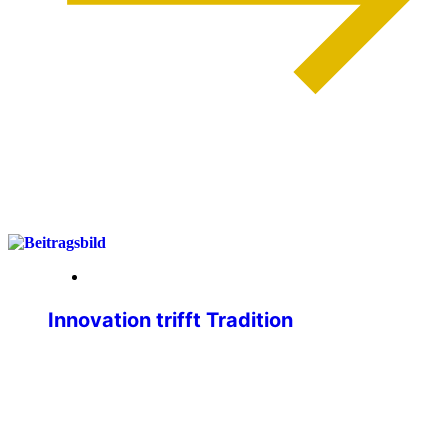
weiterlesen
01. April 2026
Innovation trifft Tradition
Liebe IPA-Freundinnen, liebe IPA-
Freunde, wir, der Geschäftsführende
Bundevorstand, sind immer bemüht,
unseren Mitgliedsausweis
zweckmäßiger, attraktiver und sicherer