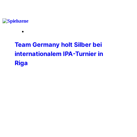
weiterlesen
25. März 2026
Team Germany holt Silber bei
internationalem IPA-Turnier in
Riga
Beim ersten internationalen Turnier der
International Police Association (IPA) in
Riga hat das Team Germany eine
beeindruckende Leistung gezeigt und
sich am Ende verdient die Silbermedaille
gesichert. Bereits die Anreise spiegelte
den Teamgeist der deutschen Delegation
wider: Während der Großteil der
Mannschaft bequem per Flugzeug in die
lettische Hauptstadt reiste, übernahmen