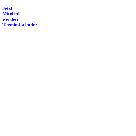
Jetzt
Mitglied
werden
Termin-kalender
Presse
Magazin
Downloads
FAQ
Impressum
Datenschutz
International Police Association
IPA Deutsche Sektion e.V.
Schulze-Delitzsch-Straße 4
66450 Bexbach / Germany
Telefon +49 6826 510 99-0
service@ipa-deutschland.de