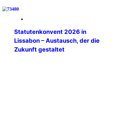
21. März 2026
Statutenkonvent 2026 in
Lissabon – Austausch, der die
Zukunft gestaltet
Vom 14. bis 17. März 2026 wurde das
IPA-Haus in Lissabon zum Treffpunkt der
internationalen IPA-Familie.
Vertreterinnen und Vertreter aus
zahlreichen Sektionen, den sieben
Weltregionen sowie das International
Executive Board kamen zusammen, um
zentrale Fragen zur zukünftigen
Ausrichtung der IPA zu diskutieren.
Dabei stand eines von Beginn an klar im
Mittelpunkt:👉 Der Statutenkonvent war
bewusst […]