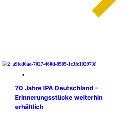
weiterlesen
30. März 2026
70 Jahre IPA Deutschland –
Erinnerungsstücke weiterhin
erhältlich
Auch nach unserem Jubiläumsjahr 2025
möchten wir alle Freundinnen und
Freunde der IPA Deutschland auf unsere
besonderen Erinnerungsstücke