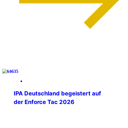
weiterlesen
27. Februar 2026
IPA Deutschland begeistert auf
der Enforce Tac 2026
Mit spürbarer Begeisterung hat sich die
IPA Deutschland auf der Enforce Tac
2026 in Nürnberg präsentiert. Vom