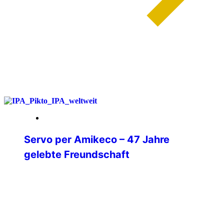
weiterlesen
20. Februar 2026
Servo per Amikeco – 47 Jahre
gelebte Freundschaft
47 Jahre Mitglied der IPA.5 Jahre
Verbindungsstellensekretär.18 Jahre
Verbindungsstellenleiter.8 Jahre
Beisitzer in der Mitgliederbetreuung.
Wenn ich heute auf diese Zeit