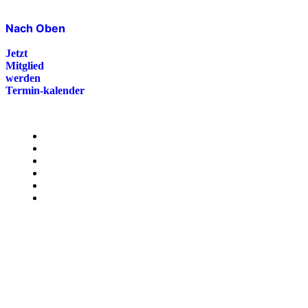
Nach Oben
Jetzt
Mitglied
werden
Termin-kalender
Menü
Presse
Magazin
Downloads
FAQ
Impressum
Datenschutz
International Police Association
IPA Deutsche Sektion e.V.
Schulze-Delitzsch-Straße 4
66450 Bexbach / Germany
Telefon +49 6826 510 99-0
service@ipa-deutschland.de