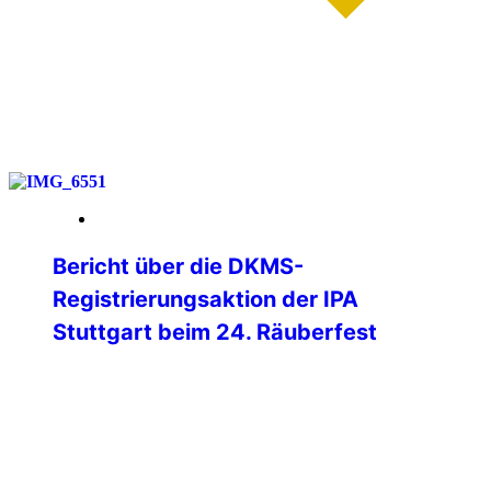
weiterlesen
12. Februar 2026
Bericht über die DKMS-
Registrierungsaktion der IPA
Stuttgart beim 24. Räuberfest
Unter dem Motto „Fiesta de los
Bandoleros“ richteten die Kollegen des D
21 am 6. Februar 2026 wieder das
nunmehr 24. Räuberfest im Casino des
Polizeipräsidiums Stuttgart aus. Neben
kulinarischen Leckereien war wieder eine