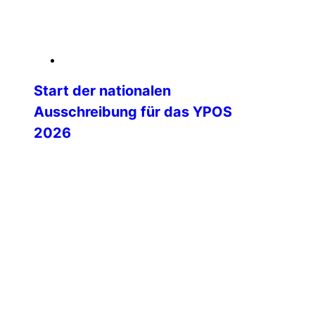
weiterlesen
06. Februar 2026
Start der nationalen
Ausschreibung für das YPOS
2026
Mit dem Start der nationalen
Ausschreibung beginnt eine besonders
spannende Phase auf dem Weg zum
Young Police Officers’ Seminar (YPOS)
2026. Die IPA Deutschland lädt ihre
Landesgruppen herzlich ein, engagierte
und motivierte junge Kolleginnen und
Kollegen für dieses international
renommierte Seminar zu nominieren.
YPOS steht seit vielen Jahren für
internationale Begegnung, fachlichen