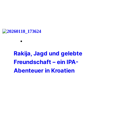
weiterlesen
07. Februar 2026
Rakija, Jagd und gelebte
Freundschaft – ein IPA-
Abenteuer in Kroatien
Als ich gesehen habe, dass die IPA
Brodsko-Posavska aus Kroatien eine
„winter group hunt“ durchführt, war mein
Interesse geweckt. Mein Mann ist
leidenschaftlicher Jäger und
Weihnachten stand bevor, das bot sich
als Geschenk ja geradezu an. Das
Angebot klang außerdem fast zu gut, um