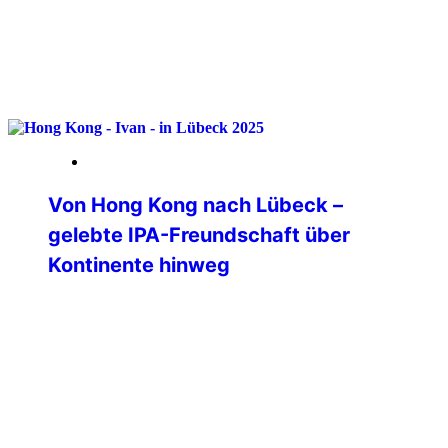
weiterlesen
09. Februar 2026
Von Hong Kong nach Lübeck –
gelebte IPA-Freundschaft über
Kontinente hinweg
Eine IPA Hong Kong Delegation war Ende
November 2025 auf Besuch in
Deutschland. Allerdings war deren Ziel
die Bundespolizeiakademie in Lübeck. Im
Übrigen für alle Interessierten an einer
polizeilichen Auslandsverwendung – die
BPolAk ist eine von drei deutschen