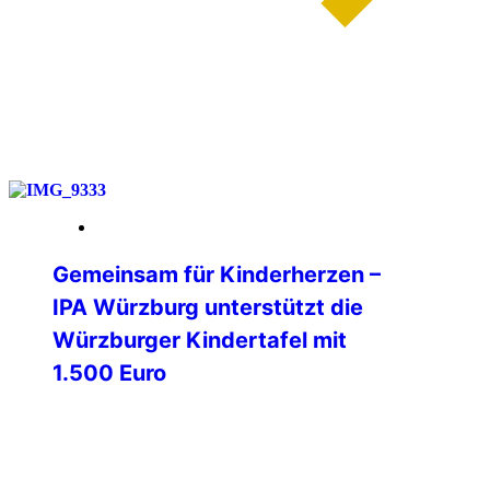
weiterlesen
14. Februar 2026
Gemeinsam für Kinderherzen –
IPA Würzburg unterstützt die
Würzburger Kindertafel mit
1.500 Euro
Am Freitag, dem 06.02.2026, 14:00 Uhr,
hat die International Police Association
(IPA) Verbindungsstelle Würzburg e .V.,
der Würzburger Kindertafel e.V. einen