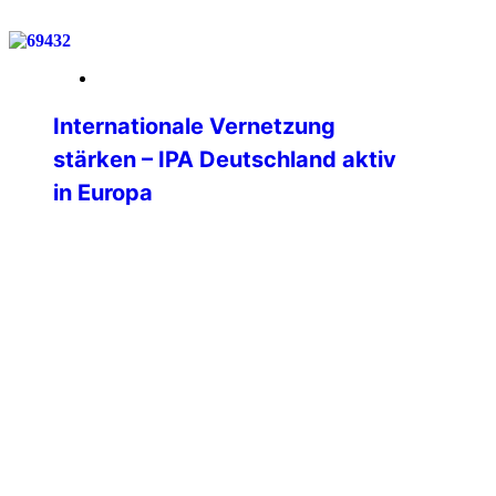
19. März 2026
Internationale Vernetzung
stärken – IPA Deutschland aktiv
in Europa
Vom 06. bis 09. März 2026 nahm Philipp
Kurz, Präsident der IPA Deutschland, am
Nationalen Kongress der IPA Italien in
Padua sowie an der Sitzung der
Professional Commission (PC) des
International Executive Board (IEB) teil.
Die Teilnahme unterstreicht die zentrale
Bedeutung der internationalen
Vernetzung für die Weiterentwicklung
der IPA Deutschland und die konkreten
Mehrwerte für […]