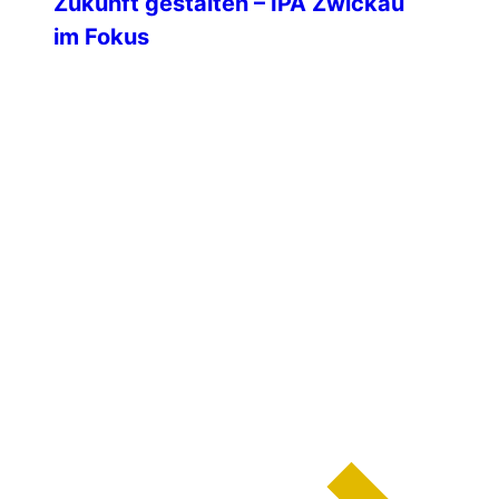
Zukunft gestalten – IPA Zwickau
im Fokus
Das Mentoring-Programm der IPA
Deutschland entwickelt sich zu einem
wichtigen Baustein für die nachhaltige
Stärkung unserer Verbindungsstellen,
und zeigt am Beispiel der IPA Zwickau
bereits erste sichtbare Erfolge. Ziel des
Programms ist es, bewährte Strukturen
und erfolgreiche Ansätze aus starken
Verbindungsstellen zu analysieren und
gezielt weiterzugeben. Durch
individuelle Beratung, den Austausch
von Best Practices und […]