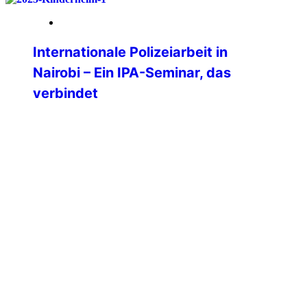
18. März 2026
Internationale Polizeiarbeit in
Nairobi – Ein IPA-Seminar, das
verbindet
Die IPA-Sektion Kenia veranstaltete vom
2. bis 7. November 2025 an der National
Criminal Investigations Academy (NCIA)
Nairobi, ein internationales Seminar zum
Thema „Stärkung der professionellen
Polizeiarbeit und
Kriminalitätsbekämpfung in einer sich
wandelnden Welt” mit der Ziel der
Verbesserung von Professionalität, Ethik
und Verantwortlichkeit bei Ermittlungen
durch Partnerschaft und
Zusammenarbeit. Das klang super
interessant, weshalb […]