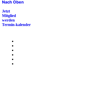
Nach Oben
Jetzt
Mitglied
werden
Termin-kalender
Menü
Presse
Magazin
Downloads
FAQ
Impressum
Datenschutz
International Police Association
IPA Deutsche Sektion e.V.
Schulze-Delitzsch-Straße 4
66450 Bexbach / Germany
Telefon +49 6826 510 99-0
service@ipa-deutschland.de