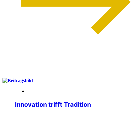
weiterlesen
01. April 2026
Innovation trifft Tradition
Liebe IPA-Freundinnen, liebe IPA-
Freunde, wir, der Geschäftsführende
Bundevorstand, sind immer bemüht,
unseren Mitgliedsausweis