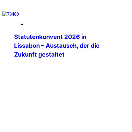
weiterlesen
21. März 2026
Statutenkonvent 2026 in
Lissabon – Austausch, der die
Zukunft gestaltet
Vom 14. bis 17. März 2026 wurde das
IPA-Haus in Lissabon zum Treffpunkt der
internationalen IPA-Familie.
Vertreterinnen und Vertreter aus
zahlreichen Sektionen, den sieben
Weltregionen sowie das International
Executive Board kamen zusammen, um
zentrale Fragen zur zukünftigen
Ausrichtung der IPA zu diskutieren.
Dabei stand eines von Beginn an klar im
Mittelpunkt:👉 Der Statutenkonvent war