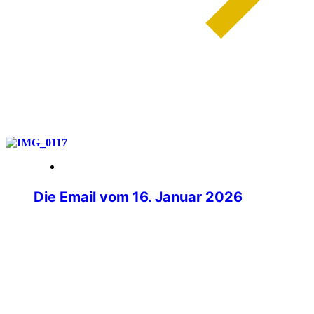
weiterlesen
28. März 2026
Die Email vom 16. Januar 2026
Mit müden Augen lag ich morgens im
Bett und griff ganz zu meinem Handy,
welches aufleuchtete. Beim Blick auf das
Display fiel mir eine Nachricht von
Philipp Kurz, dem Präsidenten der IPA
Deutschland auf. Im ersten Moment ging
ich davon aus, dass es sich um eine der