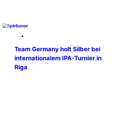
weiterlesen
25. März 2026
Team Germany holt Silber bei
internationalem IPA-Turnier in
Riga
Beim ersten internationalen Turnier der
International Police Association (IPA) in
Riga hat das Team Germany eine
beeindruckende Leistung gezeigt und
sich am Ende verdient die Silbermedaille
gesichert. Bereits die Anreise spiegelte
den Teamgeist der deutschen Delegation
wider: Während der Großteil der
Mannschaft bequem per Flugzeug in die
lettische Hauptstadt reiste, übernahmen