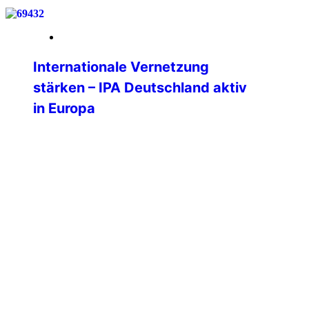
19. März 2026
Internationale Vernetzung
stärken – IPA Deutschland aktiv
in Europa
Vom 06. bis 09. März 2026 nahm Philipp
Kurz, Präsident der IPA Deutschland, am
Nationalen Kongress der IPA Italien in
Padua sowie an der Sitzung der
Professional Commission (PC) des
International Executive Board (IEB) teil.
Die Teilnahme unterstreicht die zentrale
Bedeutung der internationalen
Vernetzung für die Weiterentwicklung
der IPA Deutschland und die konkreten
Mehrwerte für […]