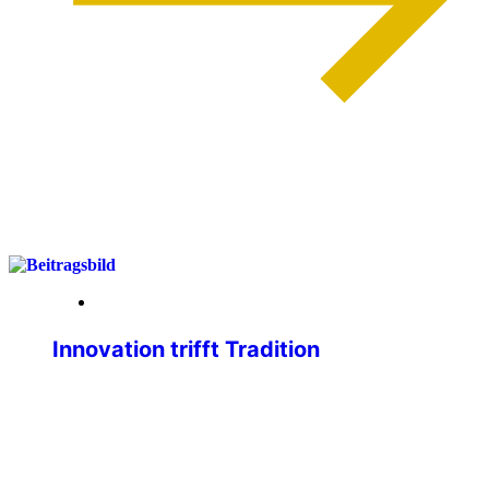
weiterlesen
01. April 2026
Innovation trifft Tradition
Liebe IPA-Freundinnen, liebe IPA-
Freunde, wir, der Geschäftsführende
Bundevorstand, sind immer bemüht,
unseren Mitgliedsausweis
zweckmäßiger, attraktiver und sicherer