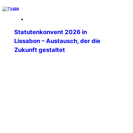
21. März 2026
Statutenkonvent 2026 in
Lissabon – Austausch, der die
Zukunft gestaltet
Vom 14. bis 17. März 2026 wurde das
IPA-Haus in Lissabon zum Treffpunkt der
internationalen IPA-Familie.
Vertreterinnen und Vertreter aus
zahlreichen Sektionen, den sieben
Weltregionen sowie das International
Executive Board kamen zusammen, um
zentrale Fragen zur zukünftigen
Ausrichtung der IPA zu diskutieren.
Dabei stand eines von Beginn an klar im
Mittelpunkt:👉 Der Statutenkonvent war
bewusst […]