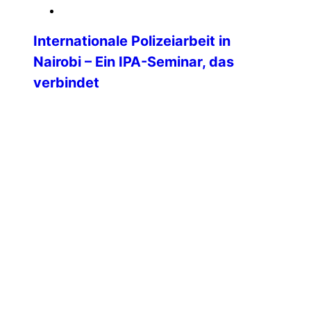
18. März 2026
Internationale Polizeiarbeit in
Nairobi – Ein IPA-Seminar, das
verbindet
Die IPA-Sektion Kenia veranstaltete vom
2. bis 7. November 2025 an der National
Criminal Investigations Academy (NCIA)
Nairobi, ein internationales Seminar zum
Thema „Stärkung der professionellen
Polizeiarbeit und
Kriminalitätsbekämpfung in einer sich
wandelnden Welt” mit der Ziel der
Verbesserung von Professionalität, Ethik
und Verantwortlichkeit bei Ermittlungen
durch Partnerschaft und
Zusammenarbeit. Das klang super
interessant, weshalb […]