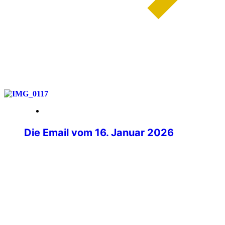
weiterlesen
28. März 2026
Die Email vom 16. Januar 2026
Mit müden Augen lag ich morgens im
Bett und griff ganz zu meinem Handy,
welches aufleuchtete. Beim Blick auf das
Display fiel mir eine Nachricht von
Philipp Kurz, dem Präsidenten der IPA
Deutschland auf. Im ersten Moment ging
ich davon aus, dass es sich um eine der