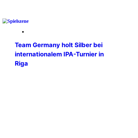
weiterlesen
25. März 2026
Team Germany holt Silber bei
internationalem IPA-Turnier in
Riga
Beim ersten internationalen Turnier der
International Police Association (IPA) in
Riga hat das Team Germany eine
beeindruckende Leistung gezeigt und
sich am Ende verdient die Silbermedaille
gesichert. Bereits die Anreise spiegelte
den Teamgeist der deutschen Delegation
wider: Während der Großteil der
Mannschaft bequem per Flugzeug in die
lettische Hauptstadt reiste, übernahmen