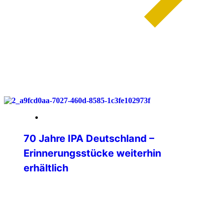
weiterlesen
30. März 2026
70 Jahre IPA Deutschland –
Erinnerungsstücke weiterhin
erhältlich
Auch nach unserem Jubiläumsjahr 2025
möchten wir alle Freundinnen und
Freunde der IPA Deutschland auf unsere
besonderen Erinnerungsstücke