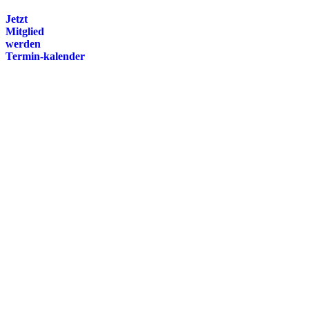
Jetzt
Mitglied
werden
Termin-kalender
Presse
Magazin
Downloads
FAQ
Impressum
Datenschutz
International Police Association
IPA Deutsche Sektion e.V.
Schulze-Delitzsch-Straße 4
66450 Bexbach / Germany
Telefon +49 6826 510 99-0
service@ipa-deutschland.de