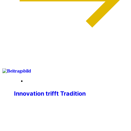
weiterlesen
01. April 2026
Innovation trifft Tradition
Liebe IPA-Freundinnen, liebe IPA-
Freunde, wir, der Geschäftsführende
Bundevorstand, sind immer bemüht,
unseren Mitgliedsausweis
zweckmäßiger, attraktiver und sicherer