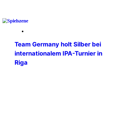
weiterlesen
25. März 2026
Team Germany holt Silber bei
internationalem IPA-Turnier in
Riga
Beim ersten internationalen Turnier der
International Police Association (IPA) in
Riga hat das Team Germany eine
beeindruckende Leistung gezeigt und
sich am Ende verdient die Silbermedaille
gesichert. Bereits die Anreise spiegelte
den Teamgeist der deutschen Delegation
wider: Während der Großteil der
Mannschaft bequem per Flugzeug in die
lettische Hauptstadt reiste, übernahmen