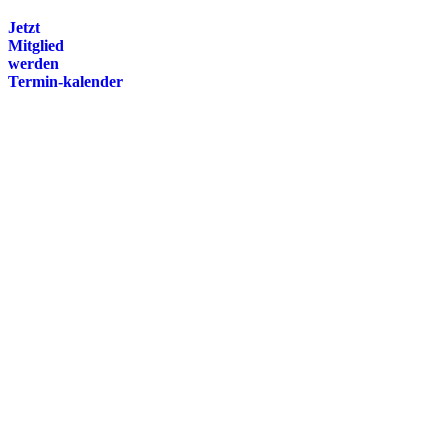
Jetzt
Mitglied
werden
Termin-kalender
Presse
Magazin
Downloads
FAQ
Impressum
Datenschutz
International Police Association
IPA Deutsche Sektion e.V.
Schulze-Delitzsch-Straße 4
66450 Bexbach / Germany
Telefon +49 6826 510 99-0
service@ipa-deutschland.de