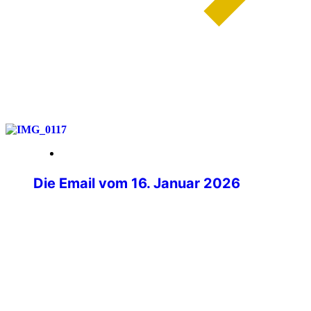
weiterlesen
28. März 2026
Die Email vom 16. Januar 2026
Mit müden Augen lag ich morgens im
Bett und griff ganz zu meinem Handy,
welches aufleuchtete. Beim Blick auf das
Display fiel mir eine Nachricht von
Philipp Kurz, dem Präsidenten der IPA
Deutschland auf. Im ersten Moment ging
ich davon aus, dass es sich um eine der