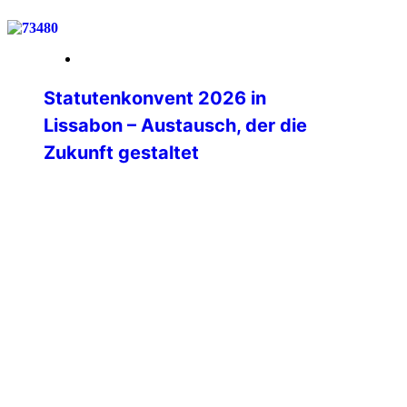
21. März 2026
Statutenkonvent 2026 in
Lissabon – Austausch, der die
Zukunft gestaltet
Vom 14. bis 17. März 2026 wurde das
IPA-Haus in Lissabon zum Treffpunkt der
internationalen IPA-Familie.
Vertreterinnen und Vertreter aus
zahlreichen Sektionen, den sieben
Weltregionen sowie das International
Executive Board kamen zusammen, um
zentrale Fragen zur zukünftigen
Ausrichtung der IPA zu diskutieren.
Dabei stand eines von Beginn an klar im
Mittelpunkt:👉 Der Statutenkonvent war
bewusst […]