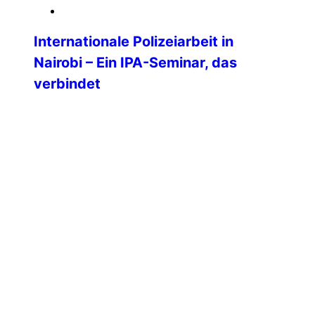
18. März 2026
Internationale Polizeiarbeit in
Nairobi – Ein IPA-Seminar, das
verbindet
Die IPA-Sektion Kenia veranstaltete vom
2. bis 7. November 2025 an der National
Criminal Investigations Academy (NCIA)
Nairobi, ein internationales Seminar zum
Thema „Stärkung der professionellen
Polizeiarbeit und
Kriminalitätsbekämpfung in einer sich
wandelnden Welt” mit der Ziel der
Verbesserung von Professionalität, Ethik
und Verantwortlichkeit bei Ermittlungen
durch Partnerschaft und
Zusammenarbeit. Das klang super
interessant, weshalb […]