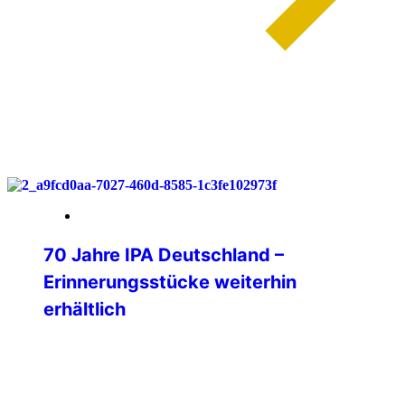
weiterlesen
30. März 2026
70 Jahre IPA Deutschland –
Erinnerungsstücke weiterhin
erhältlich
Auch nach unserem Jubiläumsjahr 2025
möchten wir alle Freundinnen und
Freunde der IPA Deutschland auf unsere
besonderen Erinnerungsstücke