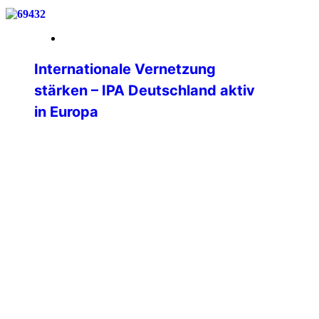
19. März 2026
Internationale Vernetzung
stärken – IPA Deutschland aktiv
in Europa
Vom 06. bis 09. März 2026 nahm Philipp
Kurz, Präsident der IPA Deutschland, am
Nationalen Kongress der IPA Italien in
Padua sowie an der Sitzung der
Professional Commission (PC) des
International Executive Board (IEB) teil.
Die Teilnahme unterstreicht die zentrale
Bedeutung der internationalen
Vernetzung für die Weiterentwicklung
der IPA Deutschland und die konkreten
Mehrwerte für […]