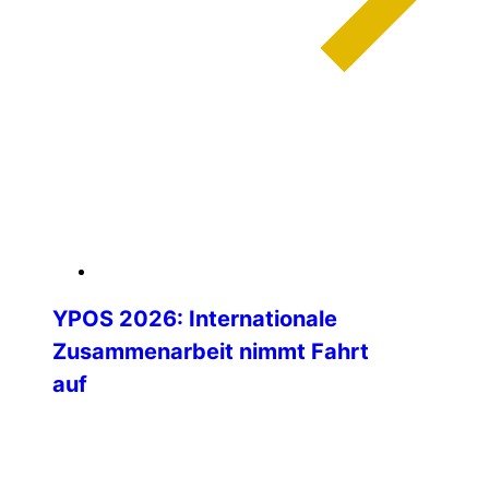
weiterlesen
04. Februar 2026
YPOS 2026: Internationale
Zusammenarbeit nimmt Fahrt
auf
Die Vorbereitungen für das Young Police
Officers’ Seminar (YPOS) 2026 schreiten
mit großer Dynamik voran – und schon