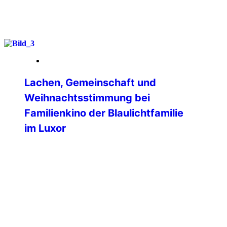
weiterlesen
09. Januar 2026
Lachen, Gemeinschaft und
Weihnachtsstimmung bei
Familienkino der Blaulichtfamilie
im Luxor
Ein fröhlicher und rundum gelungener
Familien-Kinonachmittag fand am
vierten Advent im LUXOR Filmpalast
Bensheim statt. Die Veranstaltung, zu
der die International Police Association
(IPA) Bergstrasse-Odenwald gemeinsam
mit dem Bund Deutscher
Kriminalbeamter, der Deutschen