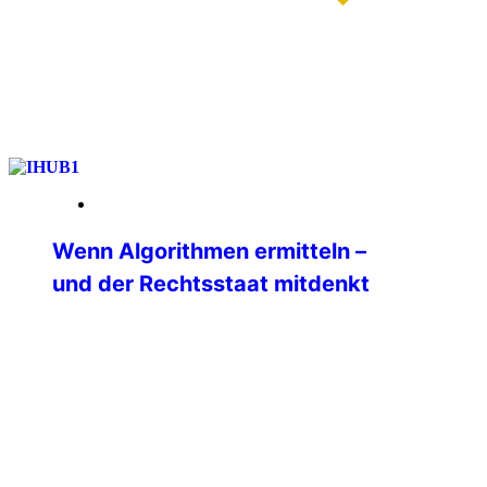
weiterlesen
13. Januar 2026
Wenn Algorithmen ermitteln –
und der Rechtsstaat mitdenkt
Ein internationales Seminar zu Big Data
in der Polizeiarbeit am IBZ Schloss
Gimborn Wie verändern Big Data und
moderne Analyseplattformen die tägliche
Polizeiarbeit? Welche Chancen eröffnen
sie — und wo liegen ihre rechtlichen,
ethischen und gesellschaftlichen
Grenzen? Diesen Fragen widmete sich im