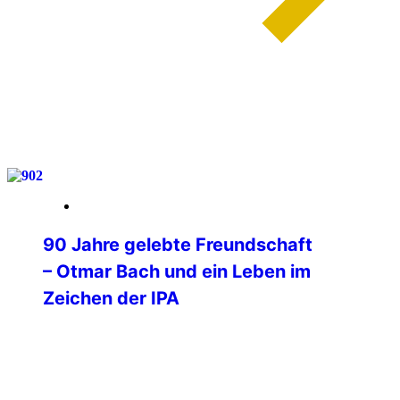
weiterlesen
03. Februar 2026
90 Jahre gelebte Freundschaft
– Otmar Bach und ein Leben im
Zeichen der IPA
90 Jahre wurde am 1. Februar unser IPA
Freund Otmar Bach, der Mitbegründer
und langjährige Leiter der
Verbindungsstelle Merzig