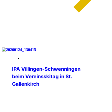
weiterlesen
30. Januar 2026
IPA Villingen-Schwenningen
beim Vereinsskitag in St.
Gallenkirch
Am Samstag, 24. Januar 2026 fand
wieder der Vereinsskitag im Skigebiet
Silvretta-Montafon statt. Nachdem wir
2025 das erste Mal mit einem Bus voller