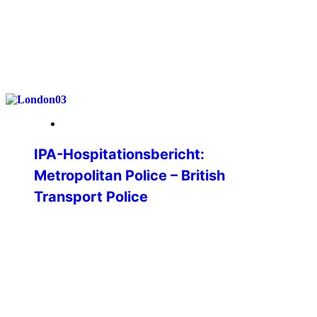
weiterlesen
26. Januar 2026
IPA-Hospitationsbericht:
Metropolitan Police – British
Transport Police
Im Rahmen meiner Bachelorarbeit an der
Hochschule für Polizei Baden-
Württemberg war ich auf der Suche nach
einer guten Forschungsfrage. Im Rahmen
eines Vorstellungsprogramms der IPA an
der Hochschule lernte ich die vielen
Vorzüge kennen und fand Gefallen an