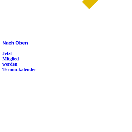
Nach Oben
Jetzt
Mitglied
werden
Termin-kalender
Presse
Magazin
Downloads
FAQ
Impressum
Datenschutz