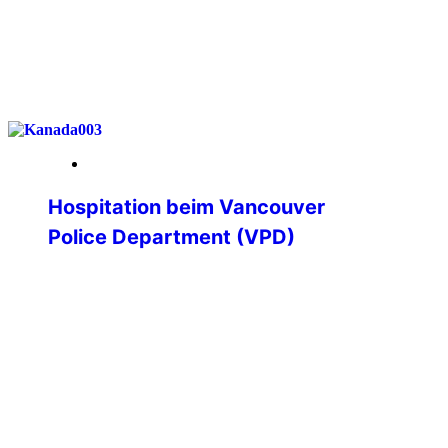
weiterlesen
19. Januar 2026
Hospitation beim Vancouver
Police Department (VPD)
Hospitation beim Vancouver Police
Department – Einblicke in die
Polizeiarbeit an der kanadischen
Westküste Im Rahmen meines
Polizeistudiums erhielt ich die besondere
Möglichkeit, eine dreiwöchige
Hospitation bei einer ausländischen
Polizeibehörde zu absolvieren. Diese
Chance konnte ich dank der