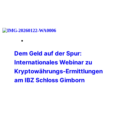
weiterlesen
23. Januar 2026
Dem Geld auf der Spur:
Internationales Webinar zu
Kryptowährungs-Ermittlungen
am IBZ Schloss Gimborn
💻 Was passiert eigentlich mit einer
Ransomware-Zahlung auf der
Blockchain?🌐 Wie verfolgen Ermittler
digitale Geldflüsse in Echtzeit?🕵️ Und wo
endet die vermeintliche Anonymität
wirklich? Diesen und weiteren Fragen