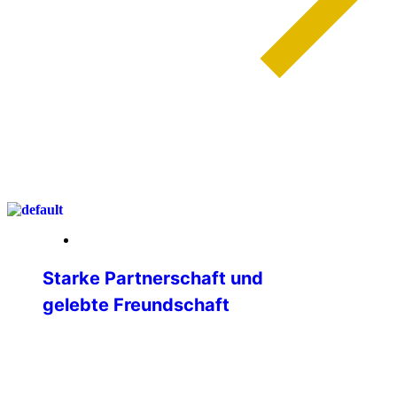
weiterlesen
04. Mai 2026
Starke Partnerschaft und
gelebte Freundschaft
IPA Deutschland beim 42.
Panhellenischen Kongress in Eretria Mit
großer Freude und im Zeichen