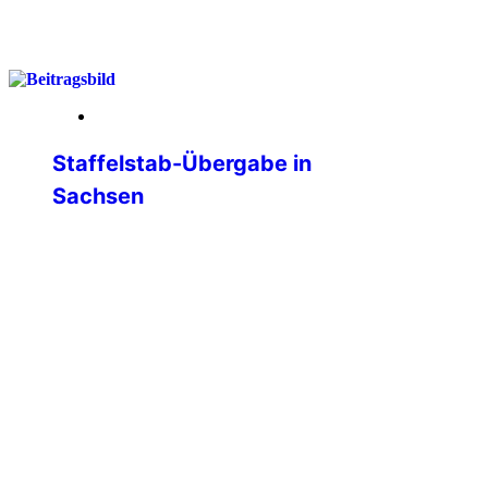
weiterlesen
23. April 2026
Staffelstab-Übergabe in
Sachsen
… an historischem Ort Die IPA-
Landesgruppe Sachsen hat am Samstag,
dem 18. April 2026 in Chemnitz ihren 12.
Landesdelegiertentag erfolgreich
durchgeführt. Neben den klassischen
Themen einer jeden Versammlung und
den Wahlen war es uns ein Anliegen, auf
das 35jährige Jubiläum zumindest
virtuell anzustoßen. Genau in dieser
Stadt, in diesem Besprechungsraum der
Polizeidirektion Chemnitz wurde am […]