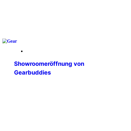
weiterlesen
25. April 2026
Showroomeröffnung von
Gearbuddies
Vor Kurzem erreichte mich eine
Nachricht von Thomas, einem der
Gründer von Gearbuddies
(https://gearbuddies.de/), die mich
besonders gefreut hat. Er lud mich
persönlich ein, bei der Eröffnung des
neuen Showrooms in Nahe dabei zu
sein. Für mich war dieser Termin auch