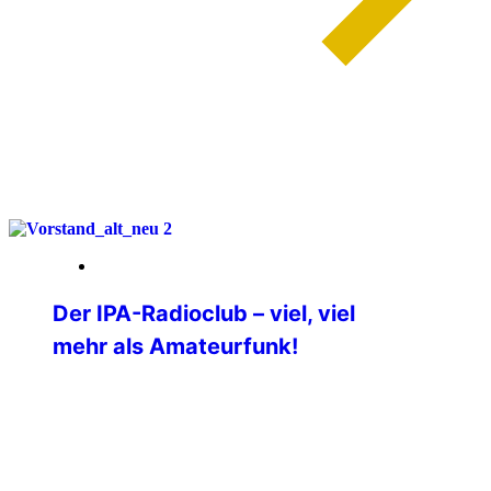
weiterlesen
27. April 2026
Der IPA-Radioclub – viel, viel
mehr als Amateurfunk!
Vor nun bereits über 50 Jahren haben
sich kommunikationsfreudige und
technikverrückte IPA-Freundinnen und -
Freunde gefunden, die den IPA-
Gedanken auch über Funk verbreiten