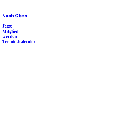
Nach Oben
Jetzt
Mitglied
werden
Termin-kalender
Presse
Magazin
Downloads
FAQ
Impressum
Datenschutz
International Police Association
IPA Deutsche Sektion e.V.
Schulze-Delitzsch-Straße 4