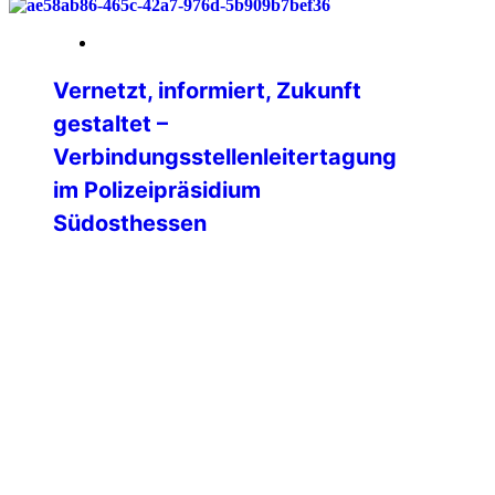
21. April 2026
Vernetzt, informiert, Zukunft
gestaltet –
Verbindungsstellenleitertagung
im Polizeipräsidium
Südosthessen
Offenbach – Es ist ein Termin, der im
Kalender der Verbindungsstellen fest
eingetragen ist. Die jährliche
Leitertagung im Polizeipräsidium
Südosthessen. Doch was sich nach
routinierter Pflichtveranstaltung anhört,
entpuppte sich auch diesmal wieder als
ein Tag voller Impulse, offener Worte und
richtungsweisender Entscheidungen. 🙌
📲 Im Herzen der Region trafen sich die
Verantwortlichen der verschiedenen