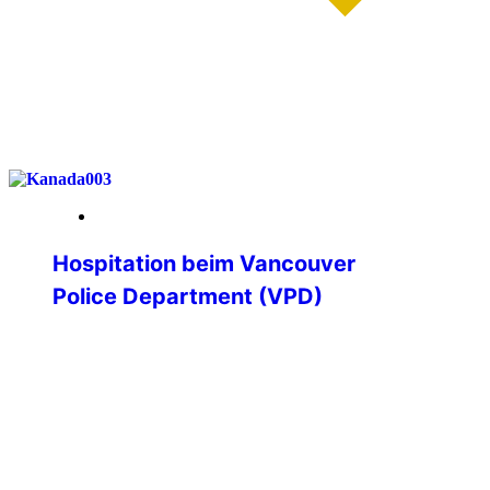
weiterlesen
19. Januar 2026
Hospitation beim Vancouver
Police Department (VPD)
Hospitation beim Vancouver Police
Department – Einblicke in die
Polizeiarbeit an der kanadischen
Westküste Im Rahmen meines
Polizeistudiums erhielt ich die besondere
Möglichkeit, eine dreiwöchige
Hospitation bei einer ausländischen