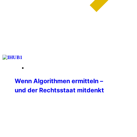
weiterlesen
13. Januar 2026
Wenn Algorithmen ermitteln –
und der Rechtsstaat mitdenkt
Ein internationales Seminar zu Big Data
in der Polizeiarbeit am IBZ Schloss
Gimborn Wie verändern Big Data und
moderne Analyseplattformen die tägliche
Polizeiarbeit? Welche Chancen eröffnen
sie — und wo liegen ihre rechtlichen,