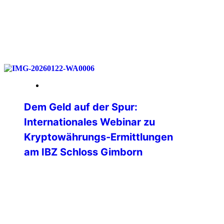
weiterlesen
23. Januar 2026
Dem Geld auf der Spur:
Internationales Webinar zu
Kryptowährungs-Ermittlungen
am IBZ Schloss Gimborn
💻 Was passiert eigentlich mit einer
Ransomware-Zahlung auf der
Blockchain?🌐 Wie verfolgen Ermittler
digitale Geldflüsse in Echtzeit?🕵️ Und wo
endet die vermeintliche Anonymität