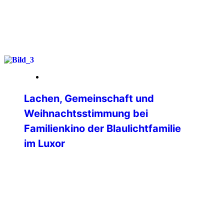
weiterlesen
09. Januar 2026
Lachen, Gemeinschaft und
Weihnachtsstimmung bei
Familienkino der Blaulichtfamilie
im Luxor
Ein fröhlicher und rundum gelungener
Familien-Kinonachmittag fand am
vierten Advent im LUXOR Filmpalast
Bensheim statt. Die Veranstaltung, zu
der die International Police Association
(IPA) Bergstrasse-Odenwald gemeinsam