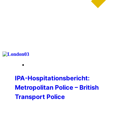
weiterlesen
26. Januar 2026
IPA-Hospitationsbericht:
Metropolitan Police – British
Transport Police
Im Rahmen meiner Bachelorarbeit an der
Hochschule für Polizei Baden-
Württemberg war ich auf der Suche nach
einer guten Forschungsfrage. Im Rahmen
eines Vorstellungsprogramms der IPA an