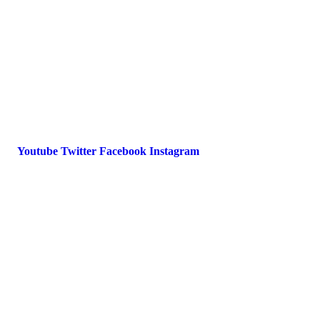
Datenschutz
International Police Association
IPA Deutsche Sektion e.V.
Schulze-Delitzsch-Straße 4
66450 Bexbach / Germany
Telefon +49 6826 510 99-0
service@ipa-deutschland.de
Youtube
Twitter
Facebook
Instagram
© 2022 IPA Deutschland