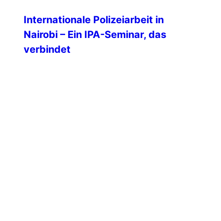
Internationale Polizeiarbeit in
Nairobi – Ein IPA-Seminar, das
verbindet
Die IPA-Sektion Kenia veranstaltete vom
2. bis 7. November 2025 an der National
Criminal Investigations Academy (NCIA)
Nairobi, ein internationales Seminar zum
Thema „Stärkung der professionellen
Polizeiarbeit und
Kriminalitätsbekämpfung in einer sich
wandelnden Welt” mit der Ziel der
Verbesserung von Professionalität, Ethik
und Verantwortlichkeit bei Ermittlungen
durch Partnerschaft und
Zusammenarbeit. Das klang super
interessant, weshalb […]