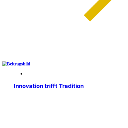
weiterlesen
01. April 2026
Innovation trifft Tradition
Liebe IPA-Freundinnen, liebe IPA-
Freunde, wir, der Geschäftsführende
Bundevorstand, sind immer bemüht,
unseren Mitgliedsausweis
zweckmäßiger, attraktiver und sicherer
zu gestalten. Viele von euch wissen,