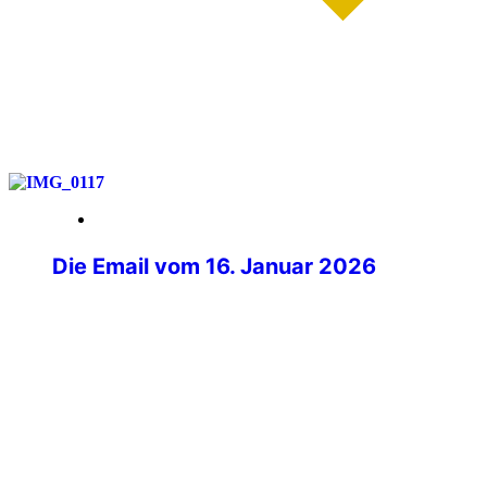
weiterlesen
28. März 2026
Die Email vom 16. Januar 2026
Mit müden Augen lag ich morgens im
Bett und griff ganz zu meinem Handy,
welches aufleuchtete. Beim Blick auf das
Display fiel mir eine Nachricht von
Philipp Kurz, dem Präsidenten der IPA
Deutschland auf. Im ersten Moment ging
ich davon aus, dass es sich um eine der
üblichen Informationen zum