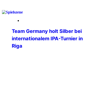
weiterlesen
25. März 2026
Team Germany holt Silber bei
internationalem IPA-Turnier in
Riga
Beim ersten internationalen Turnier der
International Police Association (IPA) in
Riga hat das Team Germany eine
beeindruckende Leistung gezeigt und
sich am Ende verdient die Silbermedaille
gesichert. Bereits die Anreise spiegelte
den Teamgeist der deutschen Delegation
wider: Während der Großteil der
Mannschaft bequem per Flugzeug in die
lettische Hauptstadt reiste, übernahmen
zwei engagierte Helfer den […]