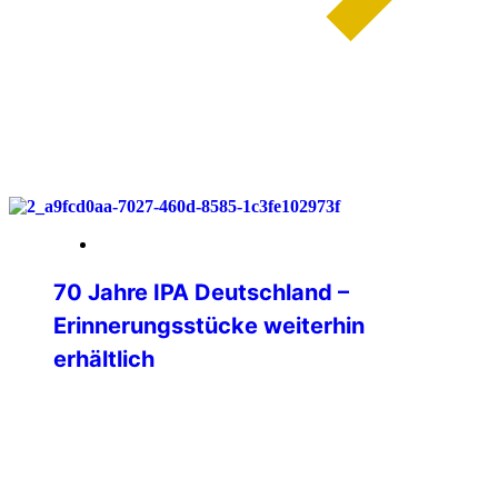
weiterlesen
30. März 2026
70 Jahre IPA Deutschland –
Erinnerungsstücke weiterhin
erhältlich
Auch nach unserem Jubiläumsjahr 2025
möchten wir alle Freundinnen und
Freunde der IPA Deutschland auf unsere
besonderen Erinnerungsstücke
aufmerksam machen. Die