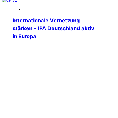
19. März 2026
Internationale Vernetzung
stärken – IPA Deutschland aktiv
in Europa
Vom 06. bis 09. März 2026 nahm Philipp
Kurz, Präsident der IPA Deutschland, am
Nationalen Kongress der IPA Italien in
Padua sowie an der Sitzung der
Professional Commission (PC) des
International Executive Board (IEB) teil.
Die Teilnahme unterstreicht die zentrale
Bedeutung der internationalen
Vernetzung für die Weiterentwicklung
der IPA Deutschland und die konkreten
Mehrwerte für […]