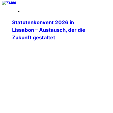
21. März 2026
Statutenkonvent 2026 in
Lissabon – Austausch, der die
Zukunft gestaltet
Vom 14. bis 17. März 2026 wurde das
IPA-Haus in Lissabon zum Treffpunkt der
internationalen IPA-Familie.
Vertreterinnen und Vertreter aus
zahlreichen Sektionen, den sieben
Weltregionen sowie das International
Executive Board kamen zusammen, um
zentrale Fragen zur zukünftigen
Ausrichtung der IPA zu diskutieren.
Dabei stand eines von Beginn an klar im
Mittelpunkt:👉 Der Statutenkonvent war
bewusst […]