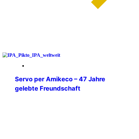
weiterlesen
20. Februar 2026
Servo per Amikeco – 47 Jahre
gelebte Freundschaft
47 Jahre Mitglied der IPA.5 Jahre
Verbindungsstellensekretär.18 Jahre
Verbindungsstellenleiter.8 Jahre
Beisitzer in der Mitgliederbetreuung.
Wenn ich heute auf diese Zeit
zurückblicke, dann sehe ich nicht Ämter