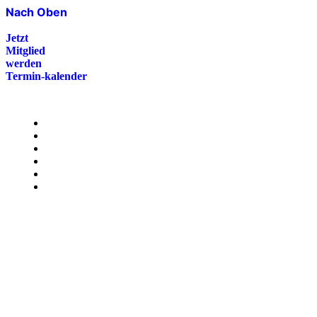
Nach Oben
Jetzt
Mitglied
werden
Termin-kalender
Menü
Presse
Magazin
Downloads
FAQ
Impressum
Datenschutz
International Police Association
IPA Deutsche Sektion e.V.
Schulze-Delitzsch-Straße 4
66450 Bexbach / Germany
Telefon +49 6826 510 99-0
service@ipa-deutschland.de