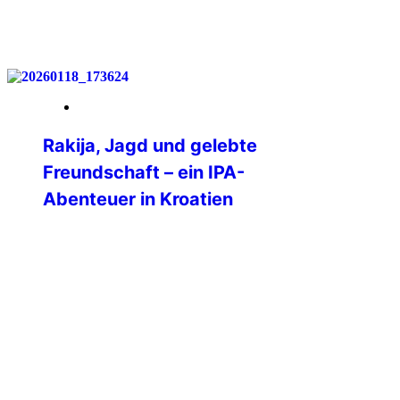
weiterlesen
07. Februar 2026
Rakija, Jagd und gelebte
Freundschaft – ein IPA-
Abenteuer in Kroatien
Als ich gesehen habe, dass die IPA
Brodsko-Posavska aus Kroatien eine
„winter group hunt“ durchführt, war mein
Interesse geweckt. Mein Mann ist
leidenschaftlicher Jäger und
Weihnachten stand bevor, das bot sich
als Geschenk ja geradezu an. Das
Angebot klang außerdem fast zu gut, um
wahr zu sein.2 Nächte, Vollverpflegung
und zwei Jagden für 120€. Also […]