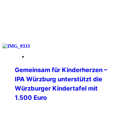
weiterlesen
14. Februar 2026
Gemeinsam für Kinderherzen –
IPA Würzburg unterstützt die
Würzburger Kindertafel mit
1.500 Euro
Am Freitag, dem 06.02.2026, 14:00 Uhr,
hat die International Police Association
(IPA) Verbindungsstelle Würzburg e .V.,
der Würzburger Kindertafel e.V. einen
symbolischen Scheck (eine Überweisung