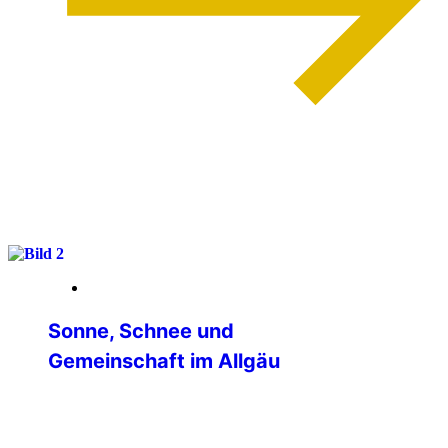
weiterlesen
13. März 2026
Sonne, Schnee und
Gemeinschaft im Allgäu
Vom 26.02. bis 01.03. unternahm die IPA-
Verbindungsstelle Main-Tauber eine
Winterausfahrt ins IPA-Haus Allgäu-