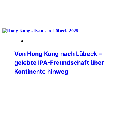
weiterlesen
09. Februar 2026
Von Hong Kong nach Lübeck –
gelebte IPA-Freundschaft über
Kontinente hinweg
Eine IPA Hong Kong Delegation war Ende
November 2025 auf Besuch in
Deutschland. Allerdings war deren Ziel
die Bundespolizeiakademie in Lübeck. Im
Übrigen für alle Interessierten an einer
polizeilichen Auslandsverwendung – die
BPolAk ist eine von drei deutschen
Standorten, die polizeiliche
Auslandsverwender für eine