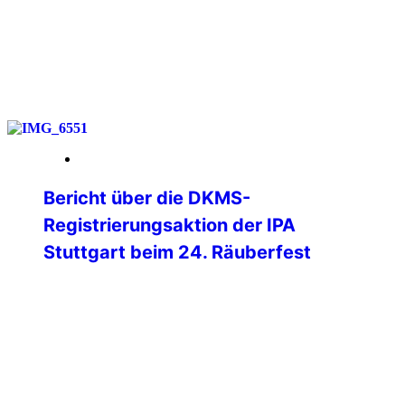
weiterlesen
12. Februar 2026
Bericht über die DKMS-
Registrierungsaktion der IPA
Stuttgart beim 24. Räuberfest
Unter dem Motto „Fiesta de los
Bandoleros“ richteten die Kollegen des D
21 am 6. Februar 2026 wieder das
nunmehr 24. Räuberfest im Casino des
Polizeipräsidiums Stuttgart aus. Neben
kulinarischen Leckereien war wieder eine
Schneebar im Freien und eine