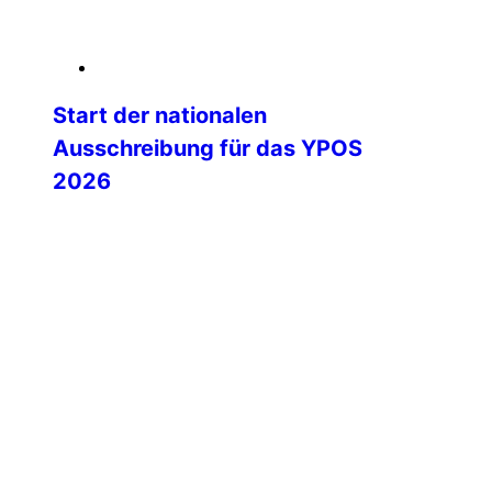
06. Februar 2026
Start der nationalen
Ausschreibung für das YPOS
2026
Mit dem Start der nationalen
Ausschreibung beginnt eine besonders
spannende Phase auf dem Weg zum
Young Police Officers’ Seminar (YPOS)
2026. Die IPA Deutschland lädt ihre
Landesgruppen herzlich ein, engagierte
und motivierte junge Kolleginnen und
Kollegen für dieses international
renommierte Seminar zu nominieren.
YPOS steht seit vielen Jahren für
internationale Begegnung, fachlichen
Austausch und persönliche […]