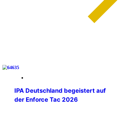
weiterlesen
27. Februar 2026
IPA Deutschland begeistert auf
der Enforce Tac 2026
Mit spürbarer Begeisterung hat sich die
IPA Deutschland auf der Enforce Tac
2026 in Nürnberg präsentiert. Vom
ersten Messetag an entwickelte sich der