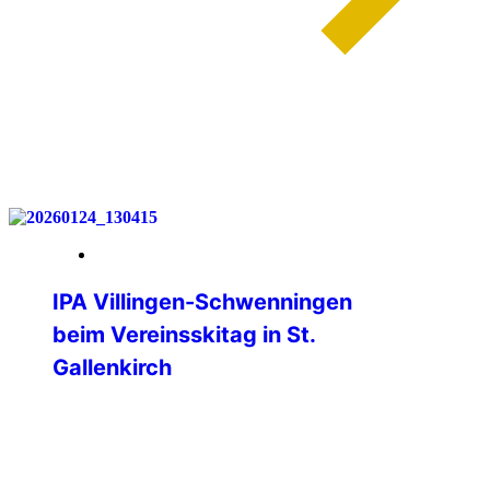
weiterlesen
30. Januar 2026
IPA Villingen-Schwenningen
beim Vereinsskitag in St.
Gallenkirch
Am Samstag, 24. Januar 2026 fand
wieder der Vereinsskitag im Skigebiet
Silvretta-Montafon statt. Nachdem wir
2025 das erste Mal mit einem Bus voller