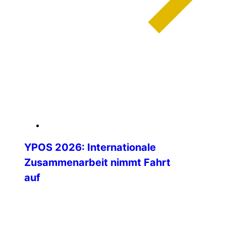
weiterlesen
04. Februar 2026
YPOS 2026: Internationale
Zusammenarbeit nimmt Fahrt
auf
Die Vorbereitungen für das Young Police
Officers’ Seminar (YPOS) 2026 schreiten
mit großer Dynamik voran – und schon