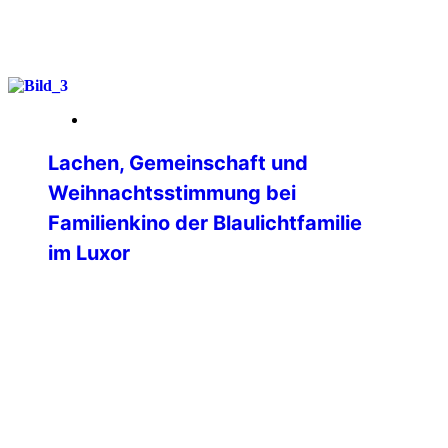
weiterlesen
09. Januar 2026
Lachen, Gemeinschaft und
Weihnachtsstimmung bei
Familienkino der Blaulichtfamilie
im Luxor
Ein fröhlicher und rundum gelungener
Familien-Kinonachmittag fand am
vierten Advent im LUXOR Filmpalast
Bensheim statt. Die Veranstaltung, zu
der die International Police Association
(IPA) Bergstrasse-Odenwald gemeinsam
mit dem Bund Deutscher
Kriminalbeamter, der Deutschen