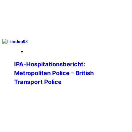
weiterlesen
26. Januar 2026
IPA-Hospitationsbericht:
Metropolitan Police – British
Transport Police
Im Rahmen meiner Bachelorarbeit an der
Hochschule für Polizei Baden-
Württemberg war ich auf der Suche nach
einer guten Forschungsfrage. Im Rahmen
eines Vorstellungsprogramms der IPA an
der Hochschule lernte ich die vielen
Vorzüge kennen und fand Gefallen an