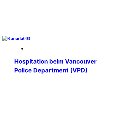
weiterlesen
19. Januar 2026
Hospitation beim Vancouver
Police Department (VPD)
Hospitation beim Vancouver Police
Department – Einblicke in die
Polizeiarbeit an der kanadischen
Westküste Im Rahmen meines
Polizeistudiums erhielt ich die besondere
Möglichkeit, eine dreiwöchige
Hospitation bei einer ausländischen
Polizeibehörde zu absolvieren. Diese
Chance konnte ich dank der