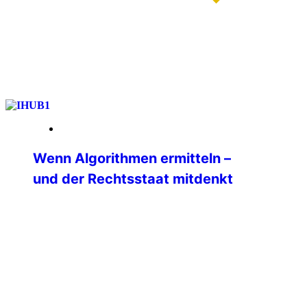
weiterlesen
13. Januar 2026
Wenn Algorithmen ermitteln –
und der Rechtsstaat mitdenkt
Ein internationales Seminar zu Big Data
in der Polizeiarbeit am IBZ Schloss
Gimborn Wie verändern Big Data und
moderne Analyseplattformen die tägliche
Polizeiarbeit? Welche Chancen eröffnen
sie — und wo liegen ihre rechtlichen,
ethischen und gesellschaftlichen
Grenzen? Diesen Fragen widmete sich im