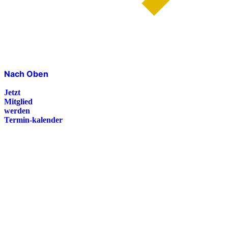
Nach Oben
Jetzt
Mitglied
werden
Termin-kalender
Presse
Magazin
Downloads
FAQ
Impressum
Datenschutz