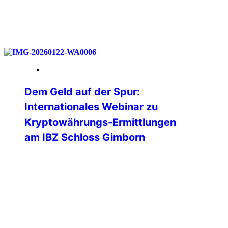
weiterlesen
23. Januar 2026
Dem Geld auf der Spur:
Internationales Webinar zu
Kryptowährungs-Ermittlungen
am IBZ Schloss Gimborn
💻 Was passiert eigentlich mit einer
Ransomware-Zahlung auf der
Blockchain?🌐 Wie verfolgen Ermittler
digitale Geldflüsse in Echtzeit?🕵️ Und wo
endet die vermeintliche Anonymität
wirklich? Diesen und weiteren Fragen