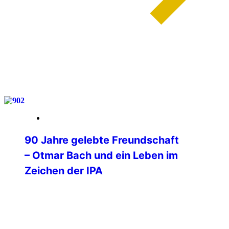
weiterlesen
03. Februar 2026
90 Jahre gelebte Freundschaft
– Otmar Bach und ein Leben im
Zeichen der IPA
90 Jahre wurde am 1. Februar unser IPA
Freund Otmar Bach, der Mitbegründer
und langjährige Leiter der
Verbindungsstelle Merzig