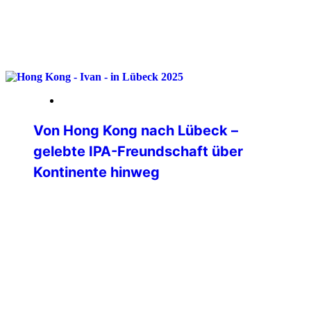
weiterlesen
09. Februar 2026
Von Hong Kong nach Lübeck –
gelebte IPA-Freundschaft über
Kontinente hinweg
Eine IPA Hong Kong Delegation war Ende
November 2025 auf Besuch in
Deutschland. Allerdings war deren Ziel
die Bundespolizeiakademie in Lübeck. Im
Übrigen für alle Interessierten an einer
polizeilichen Auslandsverwendung – die
BPolAk ist eine von drei deutschen
Standorten, die polizeiliche