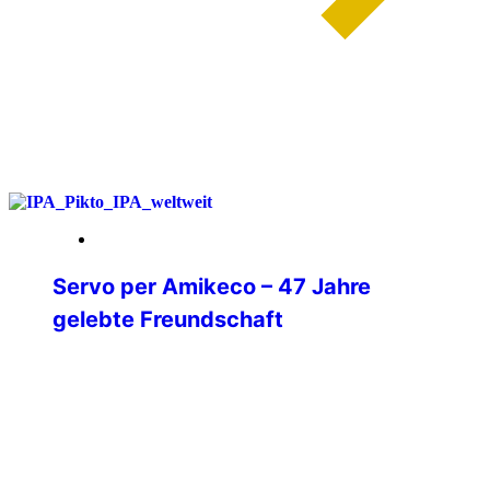
weiterlesen
20. Februar 2026
Servo per Amikeco – 47 Jahre
gelebte Freundschaft
47 Jahre Mitglied der IPA.5 Jahre
Verbindungsstellensekretär.18 Jahre
Verbindungsstellenleiter.8 Jahre
Beisitzer in der Mitgliederbetreuung.
Wenn ich heute auf diese Zeit
zurückblicke, dann sehe ich nicht Ämter