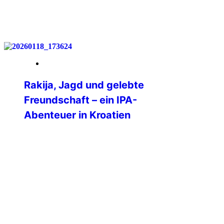
weiterlesen
07. Februar 2026
Rakija, Jagd und gelebte
Freundschaft – ein IPA-
Abenteuer in Kroatien
Als ich gesehen habe, dass die IPA
Brodsko-Posavska aus Kroatien eine
„winter group hunt“ durchführt, war mein
Interesse geweckt. Mein Mann ist
leidenschaftlicher Jäger und
Weihnachten stand bevor, das bot sich
als Geschenk ja geradezu an. Das
Angebot klang außerdem fast zu gut, um
wahr zu sein.2 Nächte, Vollverpflegung