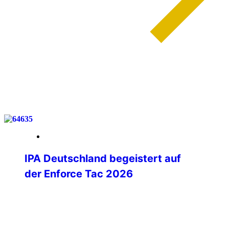
weiterlesen
27. Februar 2026
IPA Deutschland begeistert auf
der Enforce Tac 2026
Mit spürbarer Begeisterung hat sich die
IPA Deutschland auf der Enforce Tac
2026 in Nürnberg präsentiert. Vom
ersten Messetag an entwickelte sich der