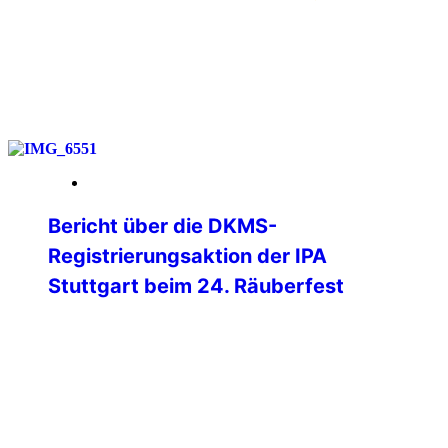
weiterlesen
12. Februar 2026
Bericht über die DKMS-
Registrierungsaktion der IPA
Stuttgart beim 24. Räuberfest
Unter dem Motto „Fiesta de los
Bandoleros“ richteten die Kollegen des D
21 am 6. Februar 2026 wieder das
nunmehr 24. Räuberfest im Casino des
Polizeipräsidiums Stuttgart aus. Neben
kulinarischen Leckereien war wieder eine