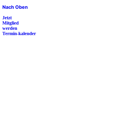
Nach Oben
Jetzt
Mitglied
werden
Termin-kalender
Presse
Magazin
Downloads
FAQ
Impressum
Datenschutz
International Police Association
IPA Deutsche Sektion e.V.
Schulze-Delitzsch-Straße 4
66450 Bexbach / Germany
Telefon +49 6826 510 99-0