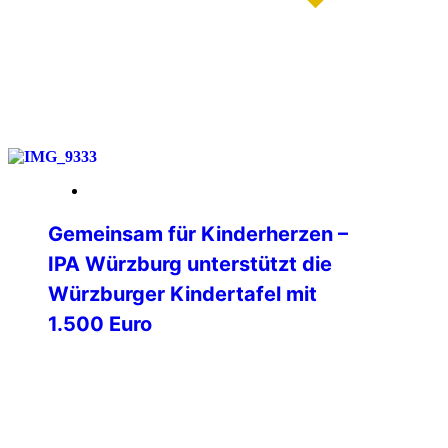
weiterlesen
14. Februar 2026
Gemeinsam für Kinderherzen –
IPA Würzburg unterstützt die
Würzburger Kindertafel mit
1.500 Euro
Am Freitag, dem 06.02.2026, 14:00 Uhr,
hat die International Police Association
(IPA) Verbindungsstelle Würzburg e .V.,
der Würzburger Kindertafel e.V. einen