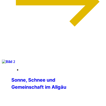
weiterlesen
13. März 2026
Sonne, Schnee und
Gemeinschaft im Allgäu
Vom 26.02. bis 01.03. unternahm die IPA-
Verbindungsstelle Main-Tauber eine