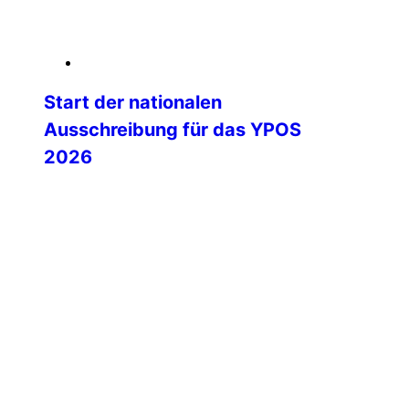
06. Februar 2026
Start der nationalen
Ausschreibung für das YPOS
2026
Mit dem Start der nationalen
Ausschreibung beginnt eine besonders
spannende Phase auf dem Weg zum
Young Police Officers’ Seminar (YPOS)
2026. Die IPA Deutschland lädt ihre
Landesgruppen herzlich ein, engagierte
und motivierte junge Kolleginnen und
Kollegen für dieses international
renommierte Seminar zu nominieren.
YPOS steht seit vielen Jahren für
internationale Begegnung, fachlichen
Austausch und persönliche […]