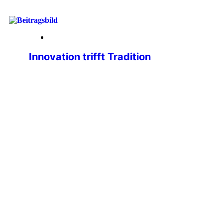
01. April 2026
Innovation trifft Tradition
Liebe IPA-Freundinnen, liebe IPA-
Freunde, wir, der Geschäftsführende
Bundevorstand, sind immer bemüht,
unseren Mitgliedsausweis
zweckmäßiger, attraktiver und
sicherer zu gestalten. Viele von euch
wissen, dass wir einen permanenten
Mitgliedsausweis (pmsc) in der
Planung haben. Dies soll ein Ausweis
aus Kunststoff, im
Scheckkartenformat werden. Die
Planungen sind bereits weit
fortgeschritten. Fälschungssicherheit
und Gültigkeitsmerkmale sind ein
zentrales Thema […]