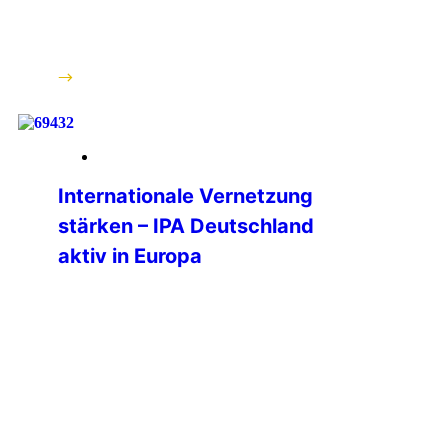
im Mittelpunkt:👉 Der
Statutenkonvent war bewusst […]
weiterlesen
19. März 2026
Internationale Vernetzung
stärken – IPA Deutschland
aktiv in Europa
Vom 06. bis 09. März 2026 nahm
Philipp Kurz, Präsident der IPA
Deutschland, am Nationalen Kongress
der IPA Italien in Padua sowie an der
Sitzung der Professional Commission
(PC) des International Executive Board
(IEB) teil. Die Teilnahme unterstreicht
die zentrale Bedeutung der