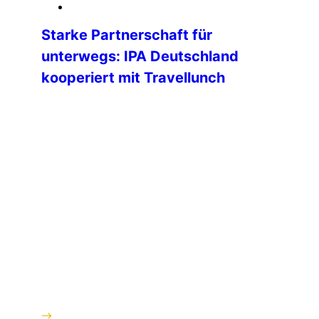
03. April 2026
Starke Partnerschaft für
unterwegs: IPA Deutschland
kooperiert mit Travellunch
Die IPA Deutschland freut sich, ihren
Mitgliedern eine neue, attraktive
Kooperation vorstellen zu können: Ab
sofort arbeiten wir mit der Firma
Travellunch (travellunch® Outdoor
Nahrung) zusammen – einem
erfahrenen Anbieter hochwertiger
Outdoor- und Expeditionsnahrung.
Travellunch steht seit vielen Jahren
für zuverlässige, leichte und einfach
zuzubereitende Mahlzeiten, die
speziell für Reisen, Outdoor-
Aktivitäten und anspruchsvolle
Einsätze entwickelt […]
weiterlesen