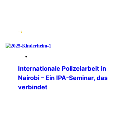
internationalen Vernetzung für die
Weiterentwicklung der IPA
Deutschland und die konkreten
Mehrwerte für […]
weiterlesen
18. März 2026
Internationale Polizeiarbeit in
Nairobi – Ein IPA-Seminar, das
verbindet
Die IPA-Sektion Kenia veranstaltete
vom 2. bis 7. November 2025 an der
National Criminal Investigations
Academy (NCIA) Nairobi, ein
internationales Seminar zum Thema
„Stärkung der professionellen
Polizeiarbeit und