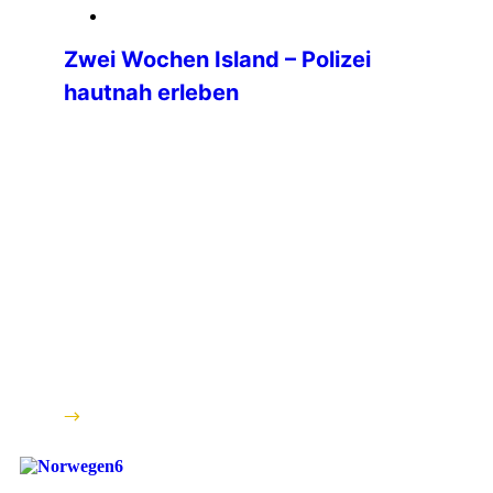
13. April 2026
Zwei Wochen Island – Polizei
hautnah erleben
Mein Name ist Alexander und ich hatte
erstmalig die Gelegenheit, im Rahmen
des Hauptpraktikums unsere
isländischen Kolleginnen und Kollegen
zu besuchen. Meine Reise begann am
06.01.2026 und nach einer
Umbuchung und neun Stunden später
habe ich die Hauptstadt Islands
erreicht. Dort wurde ich bereits von
Maria herzlich empfangen und zum
Hotel gebracht. Grundlegende Fakten
Mit […]
weiterlesen