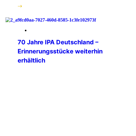
weiterlesen
30. März 2026
70 Jahre IPA Deutschland –
Erinnerungsstücke weiterhin
erhältlich
Auch nach unserem Jubiläumsjahr
2025 möchten wir alle Freundinnen
und Freunde der IPA Deutschland auf
unsere besonderen
Erinnerungsstücke aufmerksam
machen. Die Jubiläumsartikel „70
Jahre IPA Deutschland“ –
insbesondere der Coin und der Patch
– haben im vergangenen Jahr große
Begeisterung ausgelöst. Die
durchweg positive Resonanz zeigt,