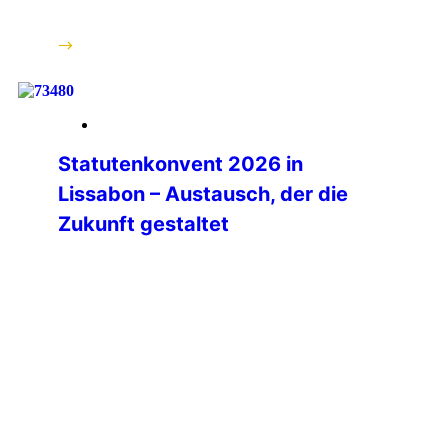
engagierte Helfer den […]
weiterlesen
21. März 2026
Statutenkonvent 2026 in
Lissabon – Austausch, der die
Zukunft gestaltet
Vom 14. bis 17. März 2026 wurde das
IPA-Haus in Lissabon zum Treffpunkt
der internationalen IPA-Familie.
Vertreterinnen und Vertreter aus
zahlreichen Sektionen, den sieben
Weltregionen sowie das International
Executive Board kamen zusammen,
um zentrale Fragen zur zukünftigen
Ausrichtung der IPA zu diskutieren.
Dabei stand eines von Beginn an klar