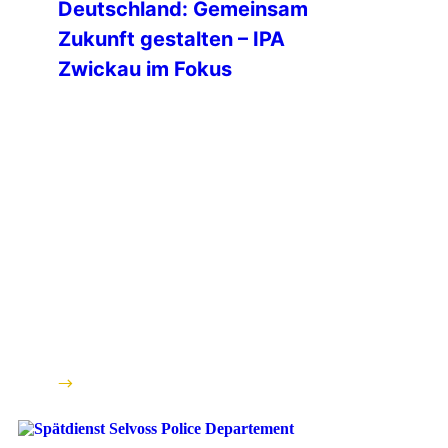
Deutschland: Gemeinsam
Zukunft gestalten – IPA
Zwickau im Fokus
Das Mentoring-Programm der IPA
Deutschland entwickelt sich zu einem
wichtigen Baustein für die nachhaltige
Stärkung unserer Verbindungsstellen,
und zeigt am Beispiel der IPA Zwickau
bereits erste sichtbare Erfolge. Ziel
des Programms ist es, bewährte
Strukturen und erfolgreiche Ansätze
aus starken Verbindungsstellen zu
analysieren und gezielt
weiterzugeben. Durch individuelle
Beratung, den Austausch von Best
Practices und […]
weiterlesen