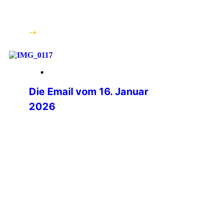
wie stark unsere Gemeinschaft dieses
besondere Jubiläum getragen hat. […]
weiterlesen
28. März 2026
Die Email vom 16. Januar
2026
Mit müden Augen lag ich morgens im
Bett und griff ganz zu meinem Handy,
welches aufleuchtete. Beim Blick auf
das Display fiel mir eine Nachricht von
Philipp Kurz, dem Präsidenten der IPA
Deutschland auf. Im ersten Moment
ging ich davon aus, dass es sich um
eine der üblichen Informationen zum
Vereinsgeschehen handeln würde.
Doch bereits […]