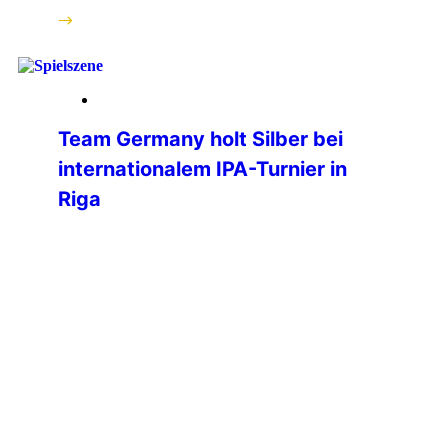
weiterlesen
25. März 2026
Team Germany holt Silber bei
internationalem IPA-Turnier in
Riga
Beim ersten internationalen Turnier
der International Police Association
(IPA) in Riga hat das Team Germany
eine beeindruckende Leistung gezeigt
und sich am Ende verdient die
Silbermedaille gesichert. Bereits die
Anreise spiegelte den Teamgeist der
deutschen Delegation wider: Während
der Großteil der Mannschaft bequem
per Flugzeug in die lettische
Hauptstadt reiste, übernahmen zwei