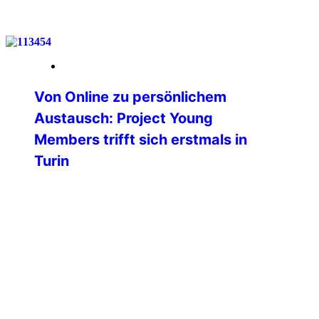
weiterlesen
26. Mai 2026
Von Online zu persönlichem
Austausch: Project Young
Members trifft sich erstmals in
Turin
Am vergangenen Wochenende fand in
Turin (Italien) das erste physische
Treffen des Projektes Young Members
der Professional Commission der
International Police Association statt.
Bislang erfolgte die gesamte
Zusammenarbeit ausschließlich digital
und online – umso bedeutender war
dieses erste persönliche