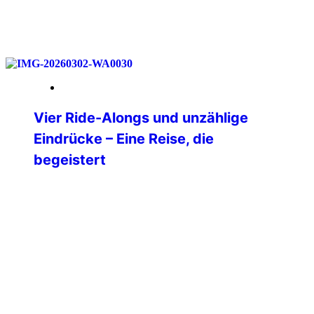
weiterlesen
18. Mai 2026
Vier Ride-Alongs und unzählige
Eindrücke – Eine Reise, die
begeistert
Nach langer Überlegung habe ich mich
im Dezember 2025 dazu entschlossen,
mir einen lang gehegten Traum zu
erfüllen und in die USA zu reisen. Ganz
oben auf meiner Liste der Bundesstaat
Texas. Nach vielem Hin- und
Herüberlegen stand dann irgendwann
die Route von Dallas über Oklahoma City,
Amarillo, Albuquerque, Page, Hurricane,