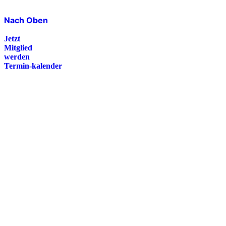
Nach Oben
Jetzt
Mitglied
werden
Termin-kalender
Presse
Magazin
Downloads
FAQ
Impressum
Datenschutz
International Police Association
IPA Deutsche Sektion e.V.
Schulze-Delitzsch-Straße 4
66450 Bexbach / Germany