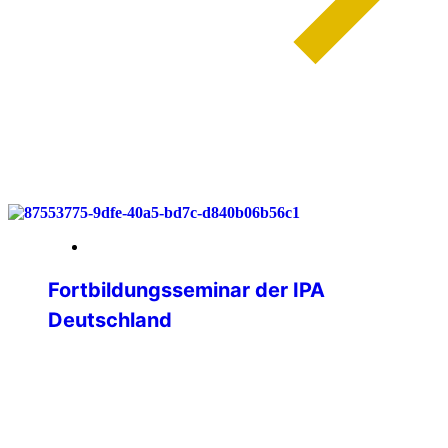
weiterlesen
03. Juni 2026
Fortbildungsseminar der IPA
Deutschland
Lernen, Vernetzen, Gestalten – IPA
Deutschland trifft sich im Bergischen
Land Vom 29. bis 31. Mai 2026
versammelten sich 25 engagierte
Mitglieder der IPA Deutschland im