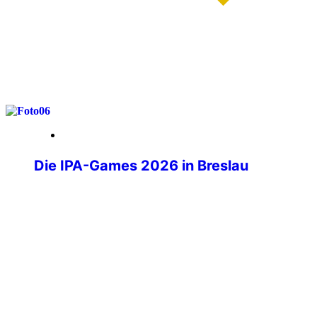
weiterlesen
29. Mai 2026
Die IPA-Games 2026 in Breslau
Wenn über tausend Polizistinnen und
Polizisten aus aller Welt ihre
Dienstwaffen ablegen und stattdessen
Laufschuhe schnüren, Judogis anlegen
oder sich am Schachbrett
gegenübersitzen, dann sind die IPA-
Games im Gange. Die IPA-Games 2026
fanden vom 10. bis 15. Mai in Wrocław,
Polen statt und brachten IPA-Mitglieder