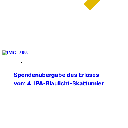
weiterlesen
01. Juni 2026
Spendenübergabe des Erlöses
vom 4. IPA-Blaulicht-Skatturnier
Am Donnerstag, 28.05.2026, konnten
Verbindungsstellenleiter Matthias Albert
und Jürgen Ganter (Turnierleiter des
Skatturniers) den Erlös des Skatturniers
an den Verantwortlichen des
therapeuthischen Reitens, Martin Müller,