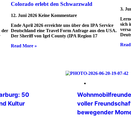
Colorado erlebt den Schwarzwald
3. Ju
12. Juni 2026
Keine Kommentare
Lerne
sich 
Ende April 2026 erreichte uns über den IPA Service
versa
 der
Deutschland eine Travel Form Anfrage aus den USA.
Deut
r
Der Sheriff von Igel County (IPA Region 17
Read
Read More »
06. Juli 2026
arburg: 50
Wohnmobilfreunde a
nd Kultur
voller Freundscha
bewegender Mom
ion hat sein 45.
026 in Warburg
49 Wohnmobile, 92 Teil
ARC auf ein 50-
Österreich, den Nieder