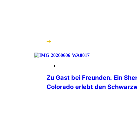
Freundschaft, Ehrenamt und einem sta
über Generationen hinweg. Unsere Eh
Februar 1991 wurde die IPA Landesgr
Vorpommern gegründet. Die ersten IP
Landes hatten sich dafür die altwürdi
Wismar ausgesucht. An diesem kalten
weiterlesen
12. Juni 2026
Zu Gast bei Freunden: Ein Sher
Colorado erlebt den Schwarz
Ende April 2026 erreichte uns über den
Deutschland eine Travel Form Anfrage
Sheriff von Igel County (IPA Region 17
Rahmen seiner Hochzeitsreise durch E
anderem auch den Schwarzwald besu
Unterstützung durch die örtlich zustä
Verbindungsstelle. James van Beek un