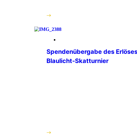
[…]
weiterlesen
01. Juni 2026
Spendenübergabe des Erlöses
Blaulicht-Skatturnier
Am Donnerstag, 28.05.2026, konnten
Verbindungsstellenleiter Matthias Alb
Ganter (Turnierleiter des Skatturniers)
Skatturniers an den Verantwortlichen 
therapeuthischen Reitens, Martin Mülle
St. Franziskus in Heiligenbronn überg
guten sozialen Zweck ist immerhin di
402,50 Euro zusammengekommen. Nac
durch die Reitanlage und einer Demons
weiterlesen