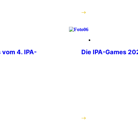
Miteinander. Die Teiln
weiterlesen
29. Mai 2026
 vom 4. IPA-
Die IPA-Games 202
Wenn über tausend Poliz
Welt ihre Dienstwaffen
Laufschuhe schnüren, J
ert und Jürgen
Schachbrett gegenübers
 den Erlös des
im Gange. Die IPA-Game
des
Mai in Wrocław, Polen s
r, bei der Stiftung
aus aller Welt für eine
eben. Für diesen
und […]
e Summe von
h einer Führung
weiterlesen
tration […]