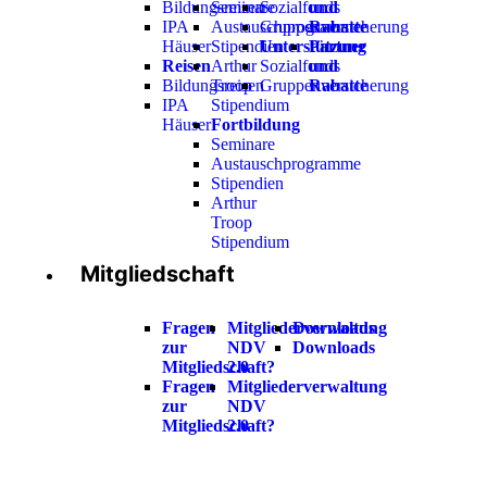
Bildungsreisen
Seminare
Sozialfonds
und
IPA
Austauschprogramme
Gruppenversicherung
Rabatte
Häuser
Stipendien
Unterstützung
Partner
Reisen
Arthur
Sozialfonds
und
Bildungsreisen
Troop
Gruppenversicherung
Rabatte
IPA
Stipendium
Häuser
Fortbildung
Seminare
Austauschprogramme
Stipendien
Arthur
Troop
Stipendium
Mitgliedschaft
Fragen
Mitgliederverwaltung
Downloads
zur
NDV
Downloads
Mitgliedschaft?
2.0
Fragen
Mitgliederverwaltung
zur
NDV
Mitgliedschaft?
2.0