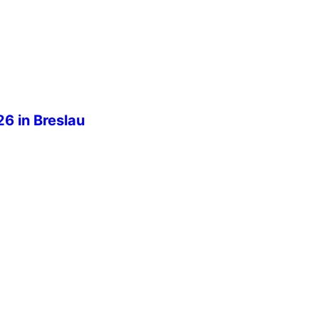
ehmenden […]
6 in Breslau
istinnen und Polizisten aus aller
 ablegen und stattdessen
udogis anlegen oder sich am
itzen, dann sind die IPA-Games
s 2026 fanden vom 10. bis 15.
tatt und brachten IPA-Mitglieder
 Woche voller Sport, Kameradschaft