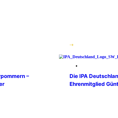
 30 Mitglieder,
Wohnmobiltreffen der 
n, zum Teil mit
ein voller Erfolg. Vom 1
ass insgesamt
sich der Wohnmobilstel
ngs- und
Friedrichstadt in einen 
Geselligkeit und gelebt
Anreise wurden die Gäst
Stellplätze waren […]
weiterlesen
26. Juni 2026
orpommern –
Die IPA Deutschlan
er
Ehrenmitglied Günt
Mit großer Trauer nimm
von ihrem Ehrenmitglied
e IPA-
Jahren verstorben ist. M
rn auf 35 Jahre
Deutschland einen auß
rägt von
Vereinsfreund, der sich 