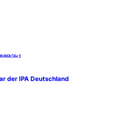
rlässlichkeit und persönlichem
nd Werte unserer Gemeinschaft
ar der IPA Deutschland
lten – IPA Deutschland trifft sich
 29. bis 31. Mai 2026
gagierte Mitglieder der IPA
ionalen Bildungszentrum (IBZ)
em dreitägigen
as malerische Schloss im
 idealen Rahmen für intensive
Ideenfindung und kollegiales