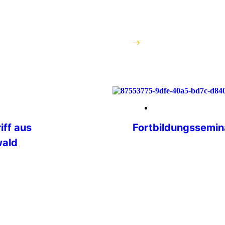
rken Miteinander
großer Leidenschaft, Ve
rengäste Am 09.
Einsatz für die Ziele u
uppe Mecklenburg-
eingesetzt hat. […]
A- Freunde unseres
ge Hansestadt
weiterlesen
 […]
03. Juni 2026
iff aus
Fortbildungssemin
wald
Lernen, Vernetzen, Gesta
im Bergischen Land Vom
 IPA Service
versammelten sich 25 en
 aus den USA. Der
Deutschland im Internat
 Colorado) wollte im
Schloss Gimborn zu ein
uropa unter
Fortbildungsseminar. D
chen und bat um
Bergischen Land bot den
ndigen IPA-
Diskussionen, kreative 
d seine Frau Stacy