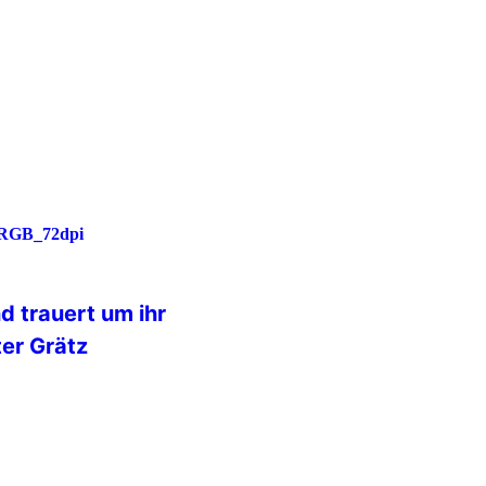
IPA-Wohnmobilfreunde war erneut
8. bis 21. Juni 2026 verwandelte
lplatz „Zum Halbmond“ in
Treffpunkt für Freundschaft,
e IPA-Gemeinschaft. Schon bei der
e herzlich empfangen. Alle
d trauert um ihr
er Grätz
t die IPA Deutschland Abschied
 Günter Grätz, der im Alter von 91
it Günter Grätz verliert die IPA
ergewöhnlich engagierten
über mehr als vier Jahrzehnte mit