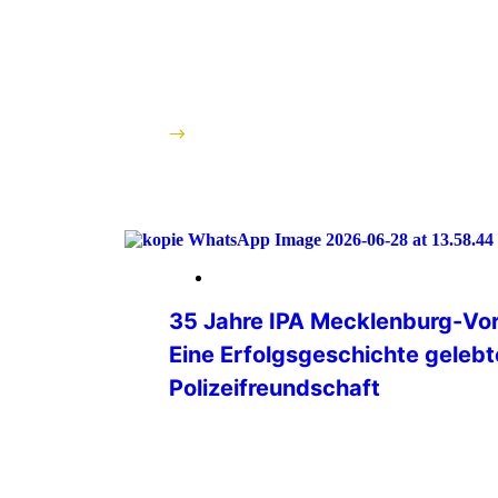
jähriges Bestehen zurückblicken. Rund
davon ein Gründungsmitglied reisten a
ihren Partnerinnen und Partnern, sod
etwas mehr als 40 Personen das Tagu
Begleitprogramm […]
weiterlesen
04. Juli 2026
35 Jahre IPA Mecklenburg-V
Eine Erfolgsgeschichte gelebt
Polizeifreundschaft
Mit einem feierlichen Festakt blickte di
Landesgruppe Mecklenburg-Vorpomme
engagierte Vereinsarbeit zurück – gep