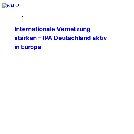
19. März 2026
Internationale Vernetzung
stärken – IPA Deutschland aktiv
in Europa
Vom 06. bis 09. März 2026 nahm Philipp
Kurz, Präsident der IPA Deutschland, am
Nationalen Kongress der IPA Italien in
Padua sowie an der Sitzung der
Professional Commission (PC) des
International Executive Board (IEB) teil.
Die Teilnahme unterstreicht die zentrale
Bedeutung der internationalen
Vernetzung für die Weiterentwicklung
der IPA Deutschland und die konkreten
Mehrwerte für […]