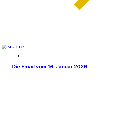
weiterlesen
28. März 2026
Die Email vom 16. Januar 2026
Mit müden Augen lag ich morgens im
Bett und griff ganz zu meinem Handy,
welches aufleuchtete. Beim Blick auf das
Display fiel mir eine Nachricht von
Philipp Kurz, dem Präsidenten der IPA
Deutschland auf. Im ersten Moment ging
ich davon aus, dass es sich um eine der