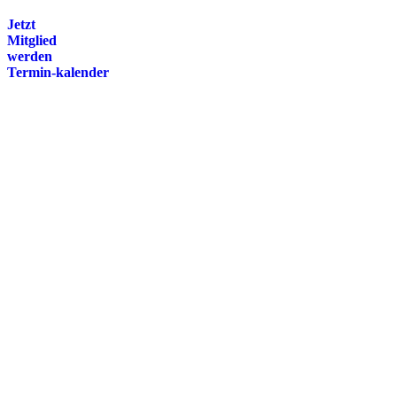
Jetzt
Mitglied
werden
Termin-kalender
Presse
Magazin
Downloads
FAQ
Impressum
Datenschutz
International Police Association
IPA Deutsche Sektion e.V.
Schulze-Delitzsch-Straße 4
66450 Bexbach / Germany
Telefon +49 6826 510 99-0
service@ipa-deutschland.de