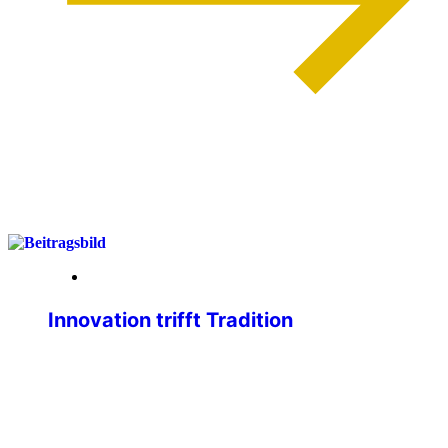
weiterlesen
01. April 2026
Innovation trifft Tradition
Liebe IPA-Freundinnen, liebe IPA-
Freunde, wir, der Geschäftsführende
Bundevorstand, sind immer bemüht,
unseren Mitgliedsausweis
zweckmäßiger, attraktiver und sicherer