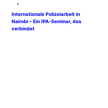
18. März 2026
Internationale Polizeiarbeit in
Nairobi – Ein IPA-Seminar, das
verbindet
Die IPA-Sektion Kenia veranstaltete vom
2. bis 7. November 2025 an der National
Criminal Investigations Academy (NCIA)
Nairobi, ein internationales Seminar zum
Thema „Stärkung der professionellen
Polizeiarbeit und
Kriminalitätsbekämpfung in einer sich
wandelnden Welt” mit der Ziel der
Verbesserung von Professionalität, Ethik
und Verantwortlichkeit bei Ermittlungen
durch Partnerschaft und
Zusammenarbeit. Das klang super
interessant, weshalb […]