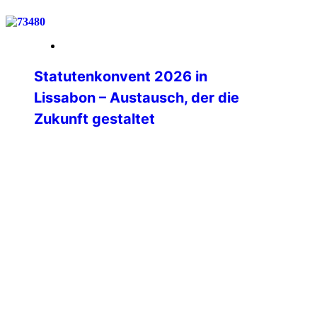
21. März 2026
Statutenkonvent 2026 in
Lissabon – Austausch, der die
Zukunft gestaltet
Vom 14. bis 17. März 2026 wurde das
IPA-Haus in Lissabon zum Treffpunkt der
internationalen IPA-Familie.
Vertreterinnen und Vertreter aus
zahlreichen Sektionen, den sieben
Weltregionen sowie das International
Executive Board kamen zusammen, um
zentrale Fragen zur zukünftigen
Ausrichtung der IPA zu diskutieren.
Dabei stand eines von Beginn an klar im
Mittelpunkt:👉 Der Statutenkonvent war
bewusst […]