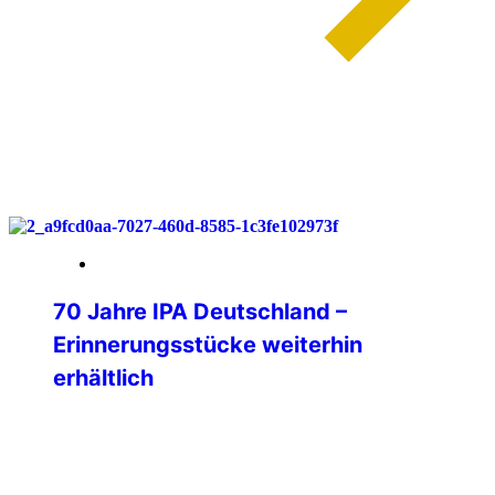
weiterlesen
30. März 2026
70 Jahre IPA Deutschland –
Erinnerungsstücke weiterhin
erhältlich
Auch nach unserem Jubiläumsjahr 2025
möchten wir alle Freundinnen und
Freunde der IPA Deutschland auf unsere
besonderen Erinnerungsstücke