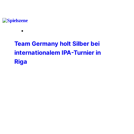
weiterlesen
25. März 2026
Team Germany holt Silber bei
internationalem IPA-Turnier in
Riga
Beim ersten internationalen Turnier der
International Police Association (IPA) in
Riga hat das Team Germany eine
beeindruckende Leistung gezeigt und
sich am Ende verdient die Silbermedaille
gesichert. Bereits die Anreise spiegelte
den Teamgeist der deutschen Delegation
wider: Während der Großteil der
Mannschaft bequem per Flugzeug in die
lettische Hauptstadt reiste, übernahmen