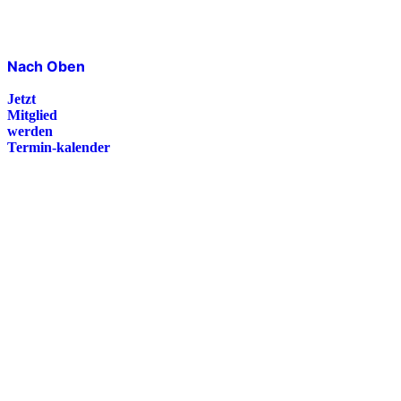
Nach Oben
Jetzt
Mitglied
werden
Termin-kalender
Presse
Magazin
Downloads
FAQ
Impressum
Datenschutz
International Police Association
IPA Deutsche Sektion e.V.