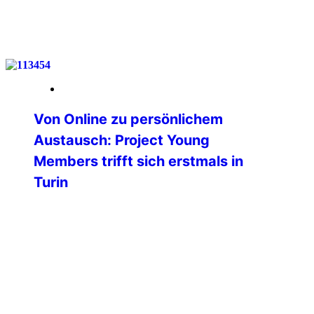
weiterlesen
26. Mai 2026
Von Online zu persönlichem
Austausch: Project Young
Members trifft sich erstmals in
Turin
Am vergangenen Wochenende fand in
Turin (Italien) das erste physische
Treffen des Projektes Young Members
der Professional Commission der
International Police Association statt.
Bislang erfolgte die gesamte
Zusammenarbeit ausschließlich digital
und online – umso bedeutender war