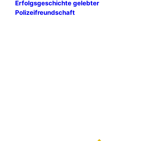
Erfolgsgeschichte gelebter
Polizeifreundschaft
Mit einem feierlichen Festakt blickte die
IPA-Landesgruppe Mecklenburg-
Vorpommern auf 35 Jahre engagierte
Vereinsarbeit zurück – geprägt von
Freundschaft, Ehrenamt und einem
starken Miteinander über Generationen
hinweg. Unsere Ehrengäste Am 09.
Februar 1991 wurde die IPA
Landesgruppe Mecklenburg-
Vorpommern gegründet. Die ersten IPA-
Freunde unseres Landes hatten sich
dafür die altwürdige Hansestadt Wismar
ausgesucht. An diesem kalten […]