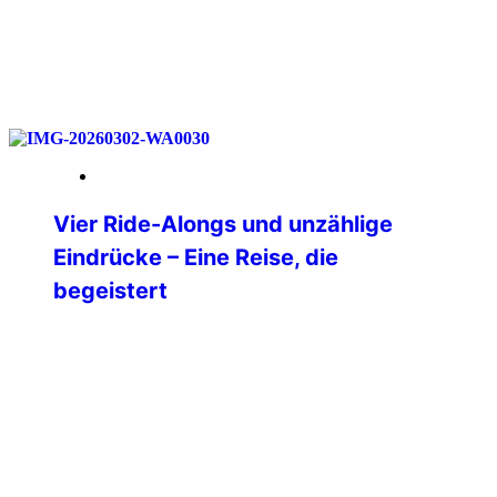
weiterlesen
18. Mai 2026
Vier Ride-Alongs und unzählige
Eindrücke – Eine Reise, die
begeistert
Nach langer Überlegung habe ich mich
im Dezember 2025 dazu entschlossen,
mir einen lang gehegten Traum zu
erfüllen und in die USA zu reisen. Ganz
oben auf meiner Liste der Bundesstaat
Texas. Nach vielem Hin- und
Herüberlegen stand dann irgendwann
die Route von Dallas über Oklahoma City,