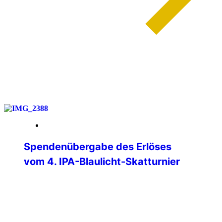
weiterlesen
01. Juni 2026
Spendenübergabe des Erlöses
vom 4. IPA-Blaulicht-Skatturnier
Am Donnerstag, 28.05.2026, konnten
Verbindungsstellenleiter Matthias Albert
und Jürgen Ganter (Turnierleiter des
Skatturniers) den Erlös des Skatturniers