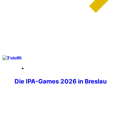
weiterlesen
29. Mai 2026
Die IPA-Games 2026 in Breslau
Wenn über tausend Polizistinnen und
Polizisten aus aller Welt ihre
Dienstwaffen ablegen und stattdessen
Laufschuhe schnüren, Judogis anlegen
oder sich am Schachbrett
gegenübersitzen, dann sind die IPA-
Games im Gange. Die IPA-Games 2026