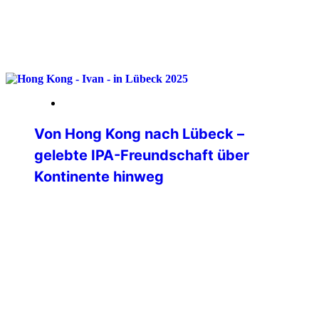
weiterlesen
09. Februar 2026
Von Hong Kong nach Lübeck –
gelebte IPA-Freundschaft über
Kontinente hinweg
Eine IPA Hong Kong Delegation war Ende
November 2025 auf Besuch in
Deutschland. Allerdings war deren Ziel
die Bundespolizeiakademie in Lübeck. Im
Übrigen für alle Interessierten an einer
polizeilichen Auslandsverwendung – die
BPolAk ist eine von drei deutschen
Standorten, die polizeiliche