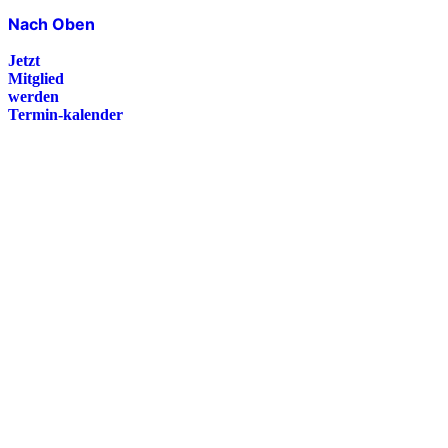
Nach Oben
Jetzt
Mitglied
werden
Termin-kalender
Presse
Magazin
Downloads
FAQ
Impressum
Datenschutz
International Police Association
IPA Deutsche Sektion e.V.
Schulze-Delitzsch-Straße 4
66450 Bexbach / Germany
Telefon +49 6826 510 99-0