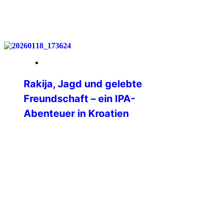
weiterlesen
07. Februar 2026
Rakija, Jagd und gelebte
Freundschaft – ein IPA-
Abenteuer in Kroatien
Als ich gesehen habe, dass die IPA
Brodsko-Posavska aus Kroatien eine
„winter group hunt“ durchführt, war mein
Interesse geweckt. Mein Mann ist
leidenschaftlicher Jäger und
Weihnachten stand bevor, das bot sich
als Geschenk ja geradezu an. Das
Angebot klang außerdem fast zu gut, um
wahr zu sein.2 Nächte, Vollverpflegung