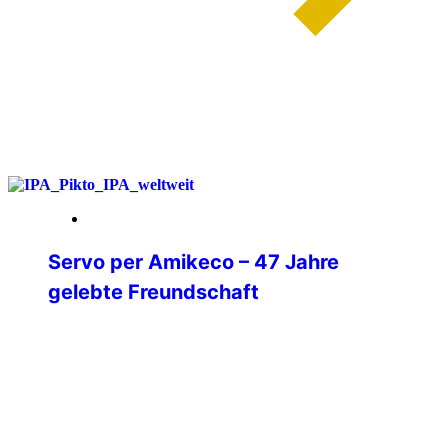
weiterlesen
20. Februar 2026
Servo per Amikeco – 47 Jahre
gelebte Freundschaft
47 Jahre Mitglied der IPA.5 Jahre
Verbindungsstellensekretär.18 Jahre
Verbindungsstellenleiter.8 Jahre
Beisitzer in der Mitgliederbetreuung.
Wenn ich heute auf diese Zeit
zurückblicke, dann sehe ich nicht Ämter