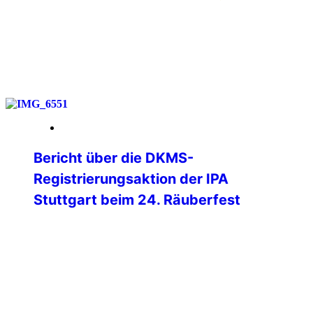
weiterlesen
12. Februar 2026
Bericht über die DKMS-
Registrierungsaktion der IPA
Stuttgart beim 24. Räuberfest
Unter dem Motto „Fiesta de los
Bandoleros“ richteten die Kollegen des D
21 am 6. Februar 2026 wieder das
nunmehr 24. Räuberfest im Casino des
Polizeipräsidiums Stuttgart aus. Neben
kulinarischen Leckereien war wieder eine