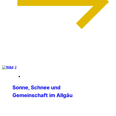
weiterlesen
13. März 2026
Sonne, Schnee und
Gemeinschaft im Allgäu
Vom 26.02. bis 01.03. unternahm die IPA-
Verbindungsstelle Main-Tauber eine