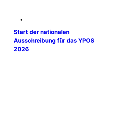
06. Februar 2026
Start der nationalen
Ausschreibung für das YPOS
2026
Mit dem Start der nationalen
Ausschreibung beginnt eine besonders
spannende Phase auf dem Weg zum
Young Police Officers’ Seminar (YPOS)
2026. Die IPA Deutschland lädt ihre
Landesgruppen herzlich ein, engagierte
und motivierte junge Kolleginnen und
Kollegen für dieses international
renommierte Seminar zu nominieren.
YPOS steht seit vielen Jahren für
internationale Begegnung, fachlichen
Austausch und persönliche […]