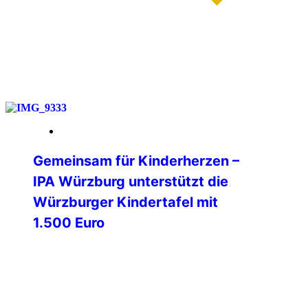
weiterlesen
14. Februar 2026
Gemeinsam für Kinderherzen –
IPA Würzburg unterstützt die
Würzburger Kindertafel mit
1.500 Euro
Am Freitag, dem 06.02.2026, 14:00 Uhr,
hat die International Police Association
(IPA) Verbindungsstelle Würzburg e .V.,
der Würzburger Kindertafel e.V. einen