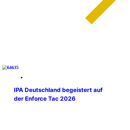
weiterlesen
27. Februar 2026
IPA Deutschland begeistert auf
der Enforce Tac 2026
Mit spürbarer Begeisterung hat sich die
IPA Deutschland auf der Enforce Tac
2026 in Nürnberg präsentiert. Vom
ersten Messetag an entwickelte sich der