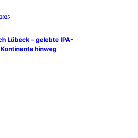
h Lübeck – gelebte IPA-
 Kontinente hinweg
legation war Ende November 2025
nd. Allerdings war deren Ziel die
n Lübeck. Im Übrigen für alle
olizeilichen
e BPolAk ist eine von drei
ie polizeiliche
eine Auslandsmission oder
rbereitet. Ivan als ein Vertreter