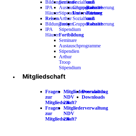
Bildungsreisen
Seminare
Sozialfonds
und
IPA
Austauschprogramme
Gruppenversicherung
Rabatte
Häuser
Stipendien
Unterstützung
Partner
Reisen
Arthur
Sozialfonds
und
Bildungsreisen
Troop
Gruppenversicherung
Rabatte
IPA
Stipendium
Häuser
Fortbildung
Seminare
Austauschprogramme
Stipendien
Arthur
Troop
Stipendium
Mitgliedschaft
Fragen
Mitgliederverwaltung
Downloads
zur
NDV
Downloads
Mitgliedschaft?
2.0
Fragen
Mitgliederverwaltung
zur
NDV
Mitgliedschaft?
2.0