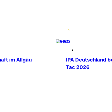
e in England zu
Tradition und ein bewä
er Lincoln Police
Beschlüsse gefasst wer
arüber hinaus
entscheidungsvorbereite
Behörde
stattfindende Bundesvo
vom 6. -8. März 2026 44
weiterlesen
27. Februar 2026
aft im Allgäu
IPA Deutschland be
Tac 2026
PA-
nterausfahrt ins
Mit spürbarer Begeister
men 11 Personen
auf der Enforce Tac 202
e alle von der
ersten Messetag an entw
ichen Miteinander
einem lebendigen Treffpu
rfolgte mit zwei
sowie nationale und int
lemlos wie
sicherheitsbehördliche
n boten
aus verschiedenen Verb
ele und […]