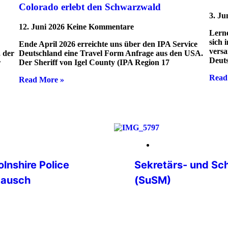
Colorado erlebt den Schwarzwald
3. Ju
12. Juni 2026
Keine Kommentare
Lerne
sich 
Ende April 2026 erreichte uns über den IPA Service
versa
 der
Deutschland eine Travel Form Anfrage aus den USA.
Deut
r
Der Sheriff von Igel County (IPA Region 17
Read
Read More »
14. März 2026
olnshire Police
Sekretärs- und Sc
tausch
(SuSM)
ice, England Im
Die jährliche Zusammenk
ischen Polizei
und Schatzmeisterinnen
chiges Praktikum
Landesgruppen mit Vert