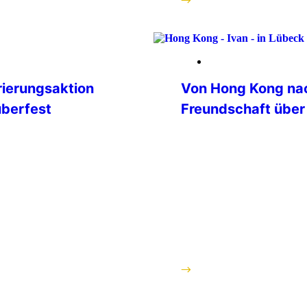
weiterlesen
09. Februar 2026
rierungsaktion
Von Hong Kong nac
uberfest
Freundschaft über
ros“ richteten die
Eine IPA Hong Kong De
wieder das
auf Besuch in Deutschla
 Polizeipräsidiums
Bundespolizeiakademie i
ckereien war wieder
Interessierten an einer p
ktailbar im Casino
Auslandsverwendung – di
en Tischkicker und
deutschen Standorten, d
n auch […]
Auslandsverwender für 
Einsatz (hier Frontex) vo
aus […]
weiterlesen