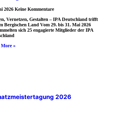
ni 2026
Keine Kommentare
n, Vernetzen, Gestalten – IPA Deutschland trifft
im Bergischen Land Vom 29. bis 31. Mai 2026
mmelten sich 25 engagierte Mitglieder der IPA
schland
 More »
hatzmeistertagung 2026
unft der Sekretärinnen / Sekretär
 / Schatzmeister der
retern des GBV hat eine lange