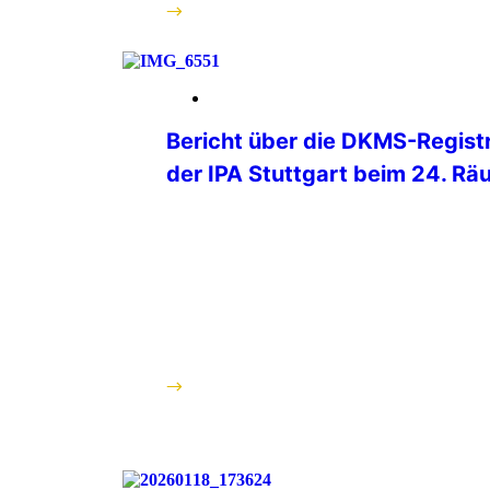
weiterlesen
12. Februar 2026
Bericht über die DKMS-Regist
der IPA Stuttgart beim 24. Rä
Unter dem Motto „Fiesta de los Bandole
Kollegen des D 21 am 6. Februar 2026 
nunmehr 24. Räuberfest im Casino des
Stuttgart aus. Neben kulinarischen Le
eine Schneebar im Freien und eine Coc
aufgebaut. Für Spaß und Action sorgt
Bier-Pong. Für Party-Stimmung sorgte
weiterlesen