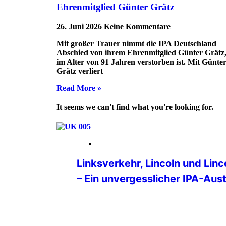
Ehrenmitglied Günter Grätz
26. Juni 2026
Keine Kommentare
Mit großer Trauer nimmt die IPA Deutschland
Abschied von ihrem Ehrenmitglied Günter Grätz,
im Alter von 91 Jahren verstorben ist. Mit Günte
Grätz verliert
Read More »
It seems we can't find what you're looking for.
16. März 2026
Linksverkehr, Lincoln und Linc
– Ein unvergesslicher IPA-Aus
Hospitationsbericht – Lincolnshire Pol
Rahmen meines Studiums bei der bayer
hatte ich die Möglichkeit, ein zweiwö