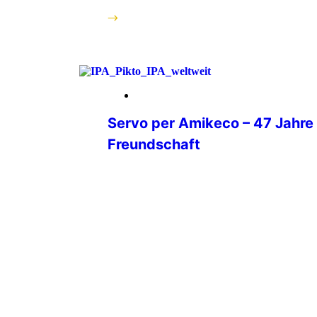
weiterlesen
20. Februar 2026
Servo per Amikeco – 47 Jahre
Freundschaft
47 Jahre Mitglied der IPA.5 Jahre
Verbindungsstellensekretär.18 Jahre
Verbindungsstellenleiter.8 Jahre Beisit
Mitgliederbetreuung. Wenn ich heute a
zurückblicke, dann sehe ich nicht Ämt
Funktionen.Ich sehe Begegnungen. Ge
Freundschaften. Vertrauen.Ich sehe ge
Amikeco“ – Dienen durch Freundschaft
Leitspruch ist weit mehr als ein Motto. 
Versprechen. Ein […]