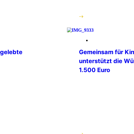
Schloss Gimborn überze
Offenheit […]
weiterlesen
14. Februar 2026
 gelebte
Gemeinsam für Kin
unterstützt die Wü
1.500 Euro
Am Freitag, dem 06.02.2
zer in der
International Police Ass
uf diese Zeit
Verbindungsstelle Würz
er oder
Kindertafel e.V. einen 
spräche.
Überweisung des Betrags
lebtes „Servo per
1.500 Euro als Zuwendu
.Dieser geschützte
ergibt sich aus Zuwendu
Er ist ein
Deutschland und der Vb