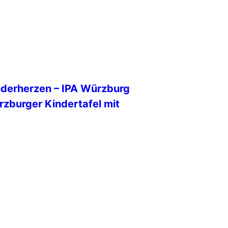
ugte durch Professionalität,
derherzen – IPA Würzburg
rzburger Kindertafel mit
026, 14:00 Uhr, hat die
ociation (IPA)
burg e .V., der Würzburger
symbolischen Scheck (eine
 ist bereits erfolgt) in Höhe von
ng überreicht. Dieser Betrag
ngen von 21 VbSt. der IPA in
St Oberkärnten anlässlich […]