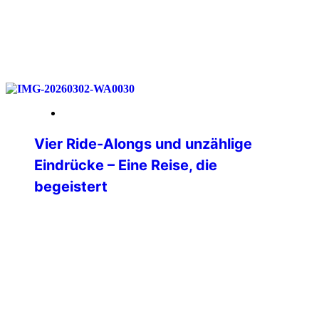
weiterlesen
18. Mai 2026
Vier Ride-Alongs und unzählige
Eindrücke – Eine Reise, die
begeistert
Nach langer Überlegung habe ich mich
im Dezember 2025 dazu entschlossen,
mir einen lang gehegten Traum zu
erfüllen und in die USA zu reisen. Ganz
oben auf meiner Liste der Bundesstaat
Texas. Nach vielem Hin- und
Herüberlegen stand dann irgendwann
die Route von Dallas über Oklahoma City,