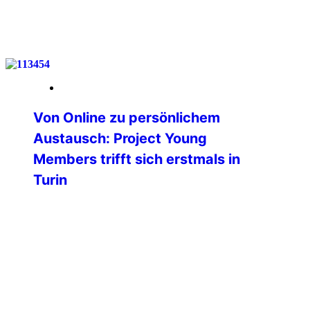
weiterlesen
26. Mai 2026
Von Online zu persönlichem
Austausch: Project Young
Members trifft sich erstmals in
Turin
Am vergangenen Wochenende fand in
Turin (Italien) das erste physische
Treffen des Projektes Young Members
der Professional Commission der
International Police Association statt.
Bislang erfolgte die gesamte
Zusammenarbeit ausschließlich digital
und online – umso bedeutender war