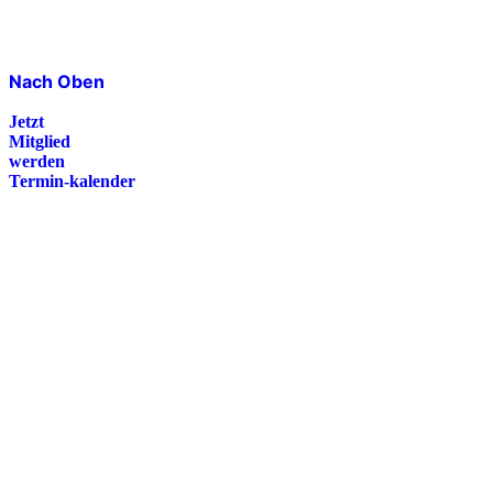
Nach Oben
Jetzt
Mitglied
werden
Termin-kalender
Presse
Magazin
Downloads
FAQ
Impressum
Datenschutz
International Police Association
IPA Deutsche Sektion e.V.