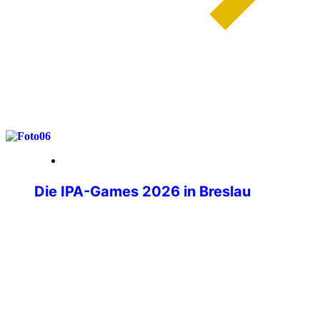
weiterlesen
29. Mai 2026
Die IPA-Games 2026 in Breslau
Wenn über tausend Polizistinnen und
Polizisten aus aller Welt ihre
Dienstwaffen ablegen und stattdessen
Laufschuhe schnüren, Judogis anlegen
oder sich am Schachbrett
gegenübersitzen, dann sind die IPA-
Games im Gange. Die IPA-Games 2026