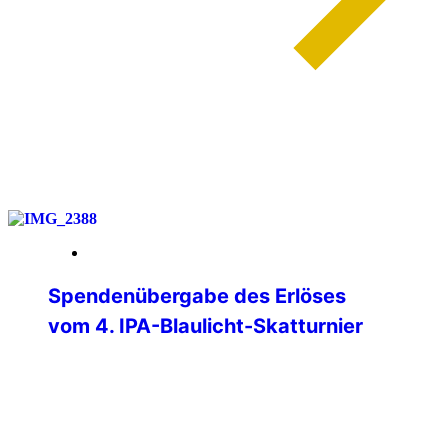
weiterlesen
01. Juni 2026
Spendenübergabe des Erlöses
vom 4. IPA-Blaulicht-Skatturnier
Am Donnerstag, 28.05.2026, konnten
Verbindungsstellenleiter Matthias Albert
und Jürgen Ganter (Turnierleiter des
Skatturniers) den Erlös des Skatturniers