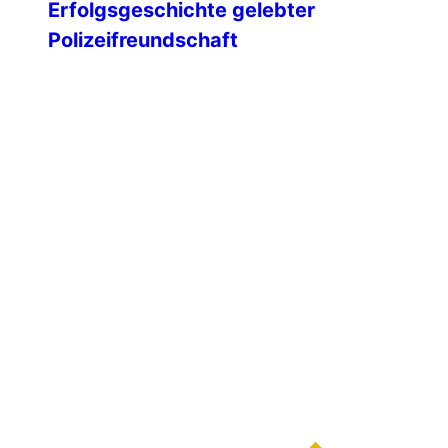
Erfolgsgeschichte gelebter
Polizeifreundschaft
Mit einem feierlichen Festakt blickte die
IPA-Landesgruppe Mecklenburg-
Vorpommern auf 35 Jahre engagierte
Vereinsarbeit zurück – geprägt von
Freundschaft, Ehrenamt und einem
starken Miteinander über Generationen
hinweg. Unsere Ehrengäste Am 09.
Februar 1991 wurde die IPA
Landesgruppe Mecklenburg-
Vorpommern gegründet. Die ersten IPA-
Freunde unseres Landes hatten sich
dafür die altwürdige Hansestadt Wismar
ausgesucht. An diesem kalten […]